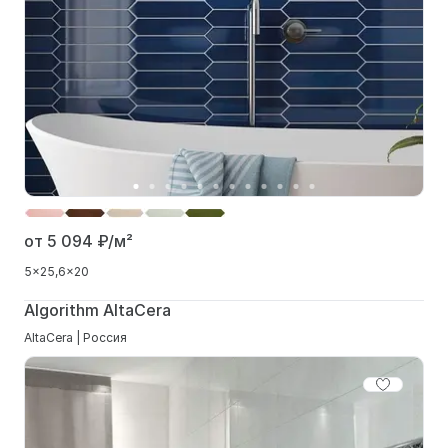
от 5 094
₽/м²
5x25
6x20
Algorithm AltaCera
AltaCera | Россия