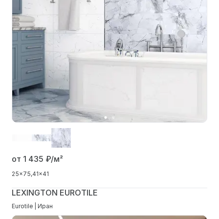
от 1 435
₽/м²
25x75
41x41
LEXINGTON EUROTILE
Eurotile | Иран