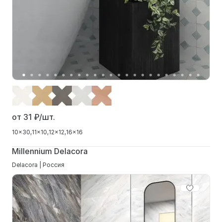
от 31
₽/шт.
10x30
11x10
12x12
16x16
Millennium Delacora
Delacora | Россия