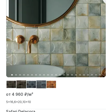
от 4 960
₽/м²
5x16
6x20
10x10
Safari Delacora