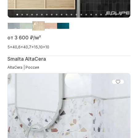
от 3 600
₽/м²
5x40
6x40
7x15
10x10
Smalta AltaCera
AltaCera | Россия