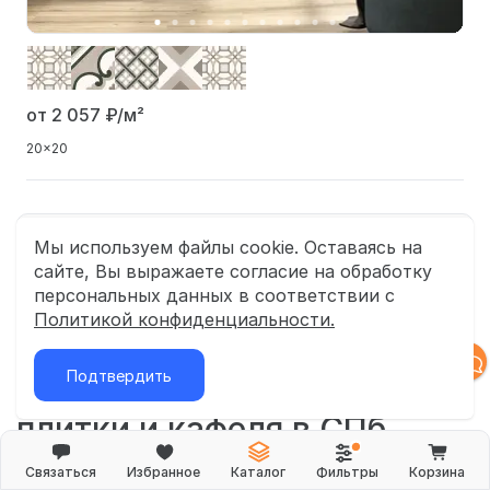
от 2 057
₽/м²
20x20
Показать еще 24 коллекции
Мы используем файлы cookie. Оставаясь на
сайте, Вы выражаете согласие на обработку
персональных данных в соответствии с
1
41
Политикой конфиденциальности.
Подтвердить
Салон керамической
плитки и кафеля в СПб
Связаться
Избранное
Каталог
Фильтры
Корзина
ДомДаКомфорт – это мультибрендовый магазин, который