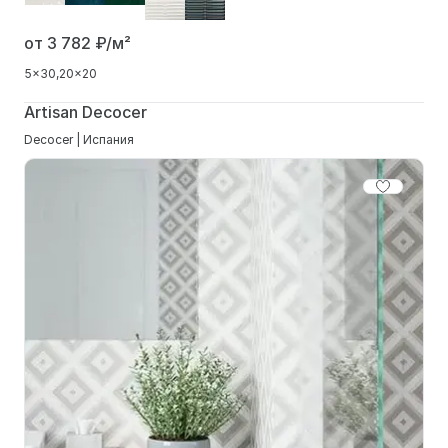
от 3 782
₽/м²
5x30
20x20
Artisan Decocer
Decocer | Испания