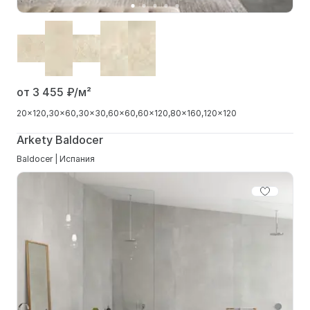
от 3 455
₽/м²
20x120
30x60
30x30
60x60
60x120
80x160
120x120
Arkety Baldocer
Baldocer | Испания