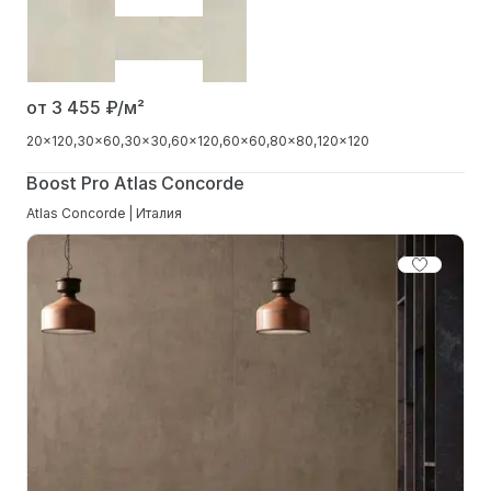
от 3 455
₽/м²
20x120
30x60
30x30
60x120
60x60
80x80
120x120
Boost Pro Atlas Concorde
Atlas Concorde | Италия