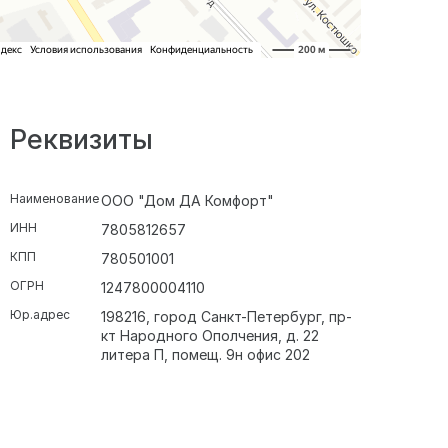
Реквизиты
Наименование
ООО "Дом ДА Комфорт"
ИНН
7805812657
КПП
780501001
ОГРН
1247800004110
Юр.адрес
198216, город Санкт-Петербург, пр-
кт Народного Ополчения, д. 22
литера П, помещ. 9н офис 202