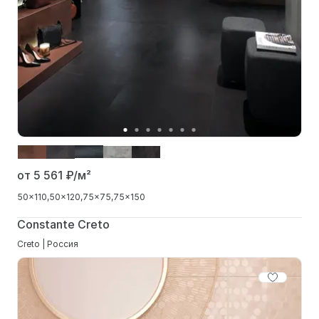
от 5 561
₽/м²
50x110
50x120
75x75
75x150
Constante Creto
Creto | Россия