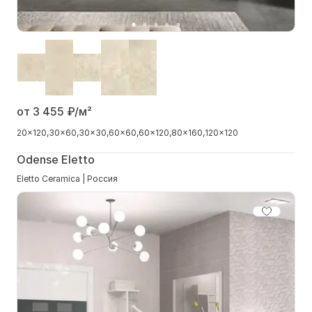
от 3 455
₽/м²
20x120
30x60
30x30
60x60
60x120
80x160
120x120
Odense Eletto
Eletto Ceramica | Россия