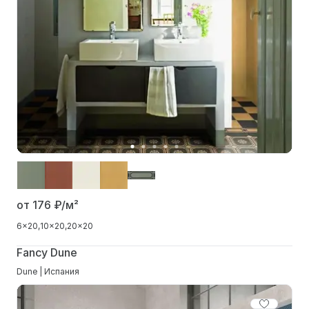
от 176
₽/м²
6x20
10x20
20x20
Fancy Dune
Dune | Испания