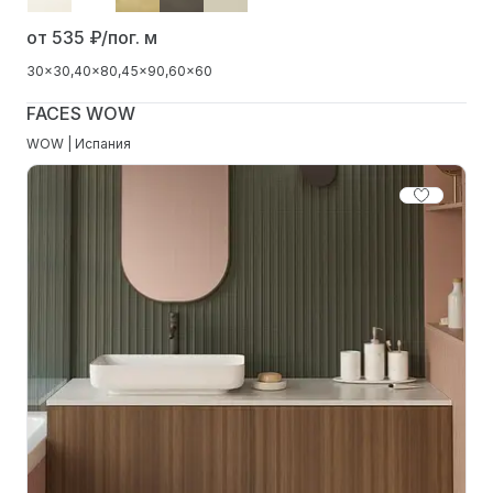
от 535
₽/пог. м
30x30
40x80
45x90
60x60
FACES WOW
WOW | Испания