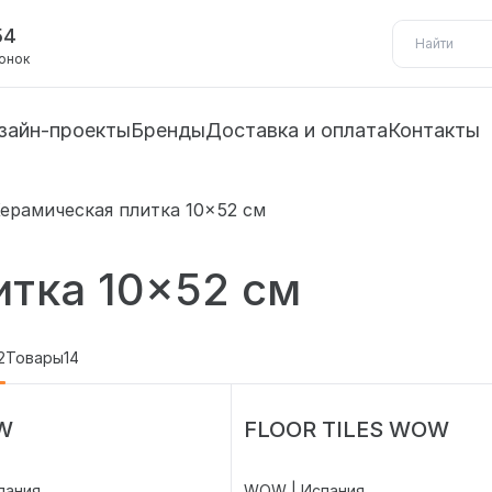
54
вонок
зайн-проекты
Бренды
Доставка и оплата
Контакты
ерамическая плитка 10×52 см
итка 10×52 см
2
Товары
14
W
FLOOR TILES WOW
пания
WOW | Испания