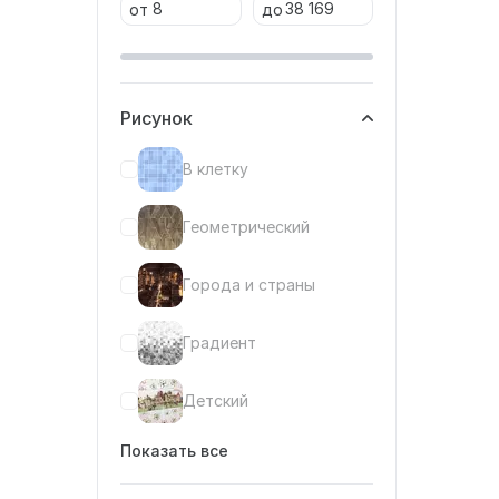
от
до
Рисунок
В клетку
Геометрический
Города и страны
Градиент
Детский
Показать все