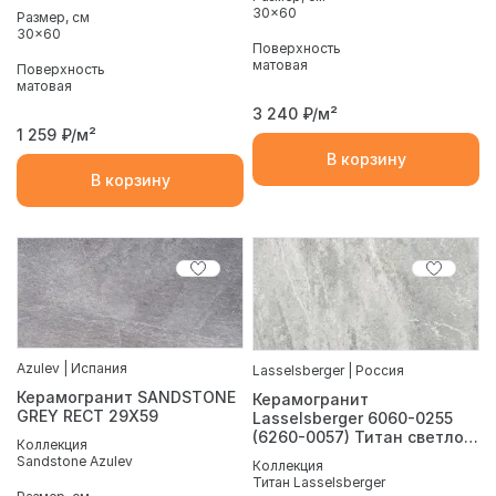
30x60
Размер, см
30x60
Поверхность
матовая
Поверхность
матовая
3 240
₽/м²
1 259
₽/м²
В корзину
В корзину
Azulev | Испания
Lasselsberger | Россия
Керамогранит SANDSTONE
Керамогранит
GREY RECT 29Х59
Lasselsberger 6060-0255
(6260-0057) Титан светло-
Коллекция
серый 30x60
Sandstone Azulev
Коллекция
Титан Lasselsberger