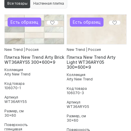
Все товары
Настенная плитка
Есть образец
Есть образец
New Trend | Россия
New Trend | Россия
Плитка New Trend Arty Brick
Плитка New Trend Arty
WT36ARY55 300*600*9
Light WT36ARY05
300*600*9
Коллекция
Arty New Trend
Коллекция
Arty New Trend
Код товара
106070-1
Код товара
106070-3
Артикул
WT36ARY55
Артикул
WT36ARY05
Размер, см
30x60
Размер, см
30x60
Поверхность
глянцевая
Поверхность