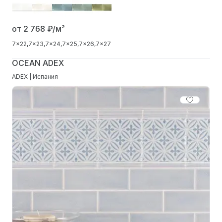
от 2 768
₽/м²
7x22
7x23
7x24
7x25
7x26
7x27
OCEAN ADEX
ADEX | Испания