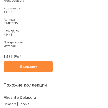
Frost Delacora
Код товара
448168
Артикул
FT4FRR15
Размер, см
41x41
Поверхность
матовая
1 435
₽/м²
В корзину
Похожие коллекции
Alicante Delacora
Delacora | Россия