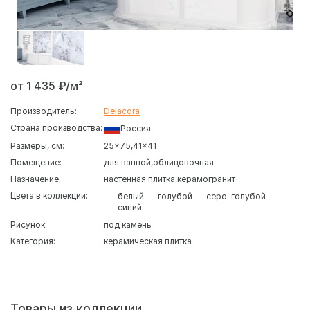
от 1 435 ₽/м²
Производитель:
Delacora
Страна производства:
Россия
Размеры, см:
25x75
41x41
Помещение:
для ванной
облицовочная
Назначение:
настенная плитка
керамогранит
Цвета в коллекции:
белый
голубой
серо-голубой
синий
Рисунок:
под камень
Категория:
керамическая плитка
Освежающая серия настенной плитки
Фрост
от
популярного бренда
Delacora
вдохновлена красотой
натурального мрамора. Коллекция выполнена в глянцевой
поверхности, которая эффектно отражает свет и
Товары из коллекции