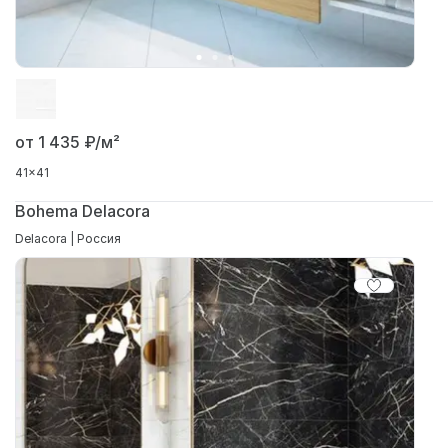
от 1 435
₽/м²
41x41
Bohema Delacora
Delacora | Россия