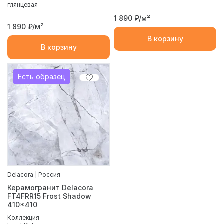
глянцевая
1 890
₽/м²
1 890
₽/м²
В корзину
В корзину
Есть образец
Delacora | Россия
Керамогранит Delacora
FT4FRR15 Frost Shadow
410*410
Коллекция