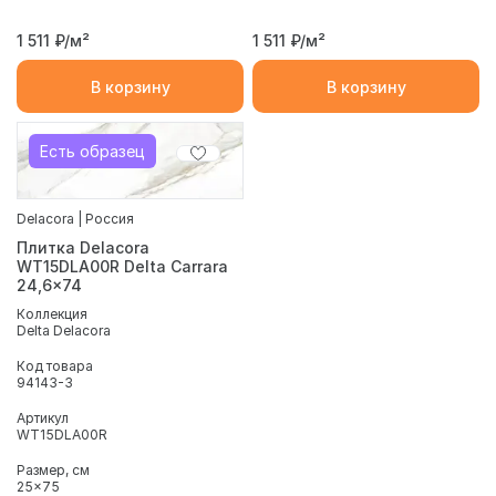
1 511
₽/м²
1 511
₽/м²
В корзину
В корзину
Есть образец
Delacora | Россия
Плитка Delacora
WT15DLA00R Delta Carrara
24,6x74
Коллекция
Delta Delacora
Код товара
94143-3
Артикул
WT15DLA00R
Размер, см
25x75