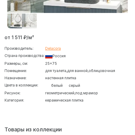
от 1 511 ₽/м²
Производитель:
Delacora
Страна производства:
Россия
Размеры, см:
25x75
Помещение:
для туалета
для ванной
облицовочная
Назначение:
настенная плитка
Цвета в коллекции:
белый
серый
Рисунок:
геометрический
под мрамор
Категория:
керамическая плитка
Cерия глянцевой настенной плитки для ванной комнаты
Дельта Delacora
выполненf в ректифицированном
формате 246×740. Обрезной край позволяет укладывать
плитку с минимальным швом, создавая аккуратную и
Товары из коллекции
визуально цельную поверхность. Глянцевая глазурь