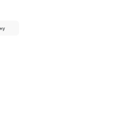
ну
Bohem
Delacor