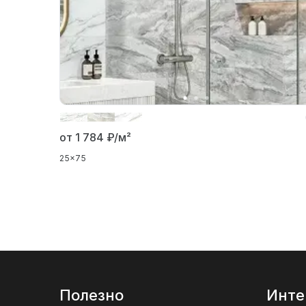
от 1 784
₽/м²
25x75
Полезно
Инте