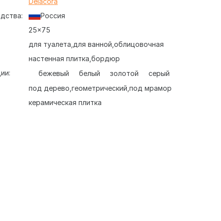
:
Delacora
дства:
Россия
25x75
для туалета
для ванной
облицовочная
настенная плитка
бордюр
ии:
бежевый
белый
золотой
серый
под дерево
геометрический
под мрамор
керамическая плитка