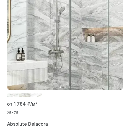
от 1 784
₽/м²
25x75
Absolute Delacora