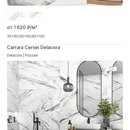
от 1 620
₽/м²
30x60
60x60
60x120
Carrara Cersei Delacora
Delacora | Россия