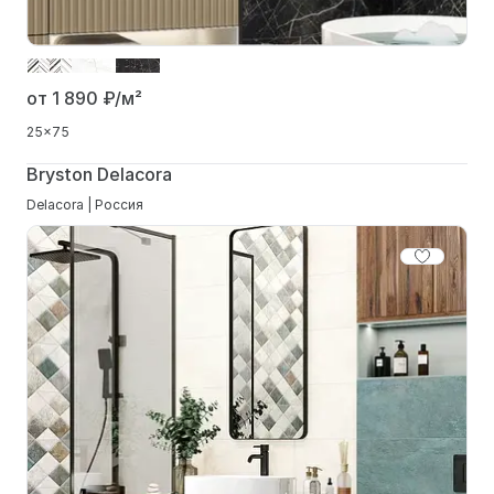
от 1 890
₽/м²
25x75
Bryston Delacora
Delacora | Россия