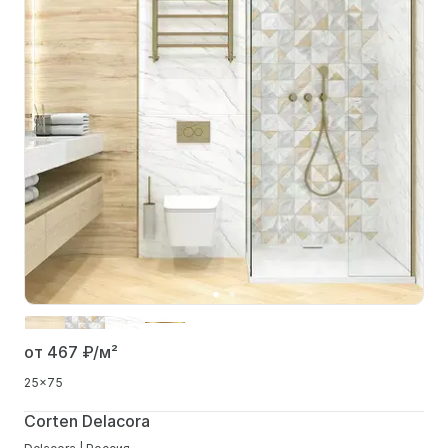
от 467
₽/м²
25x75
Corten Delacora