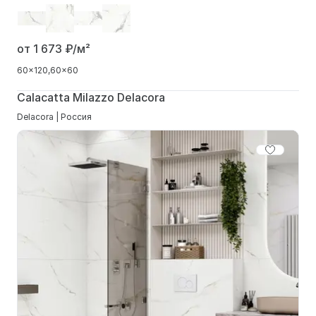
от 1 673
₽/м²
60x120
60x60
Calacatta Milazzo Delacora
Delacora | Россия