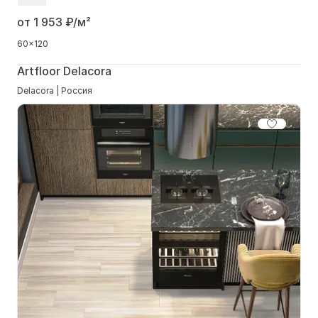
от 1 953
₽/м²
60x120
Artfloor Delacora
Delacora | Россия