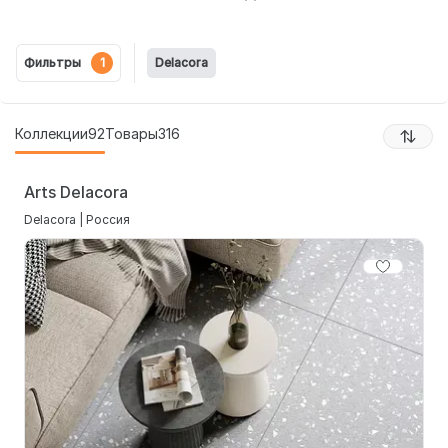
Фильтры
1
Delacora
Коллекции
92
Товары
316
Arts Delacora
Delacora | Россия