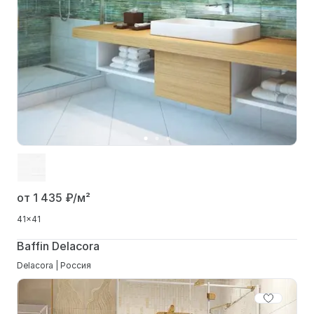
от 1 435
₽/м²
41x41
Baffin Delacora
Delacora | Россия