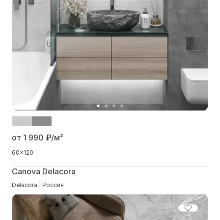
от 1 990
₽/м²
60x120
Canova Delacora
Delacora | Россия