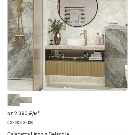
от 2 390
₽/м²
60x60
60x120
Calacatta Lincoln Delacora