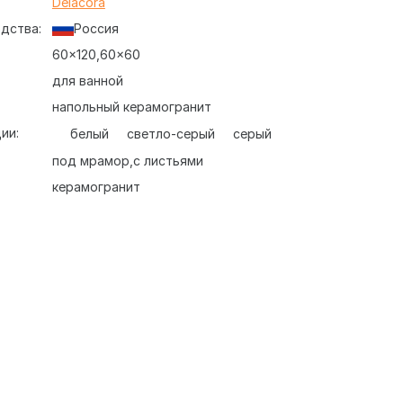
:
Delacora
дства:
Россия
60x120
60x60
для ванной
напольный керамогранит
ии:
белый
светло-серый
серый
под мрамор
с листьями
керамогранит