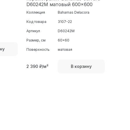
D60242M матовый 600x600
Коллекция
Bahamas Delacora
Код товара
3107-22
Артикул
D60242M
Размер, см
60x60
ну
Поверхность
матовая
2 390
₽/м²
В корзину
Absol