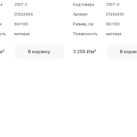
ра
3107-2
Код товара
3107-3
D120240G
Артикул
D120241G
м
60x120
Размер, см
60x120
сть
матовая
Поверхность
матовая
м²
3 200
₽/м²
В корзину
В корзи