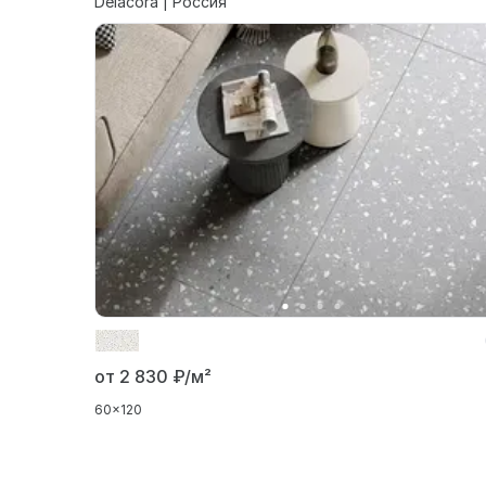
Delacora | Россия
от 2 830
₽/м²
60x120