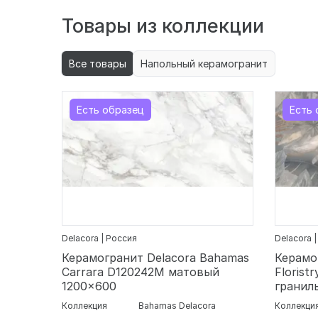
Товары из коллекции
Все товары
Напольный керамогранит
Есть образец
Есть 
Delacora | Россия
Delacora 
Керамогранит Delacora Bahamas
Керамо
Carrara D120242M матовый
Florist
1200x600
гранил
Коллекция
Bahamas Delacora
Коллекци