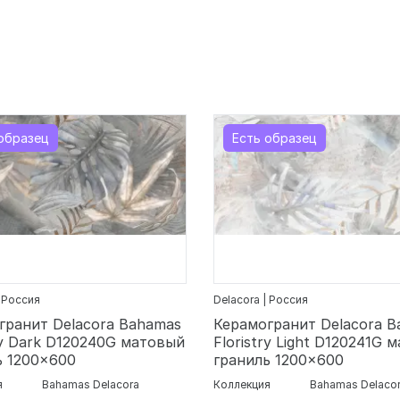
образец
Есть образец
| Россия
Delacora | Россия
гранит Delacora Bahamas
Керамогранит Delacora 
ry Dark D120240G матовый
Floristry Light D120241G 
ь 1200x600
граниль 1200x600
я
Bahamas Delacora
Коллекция
Bahamas Delaco