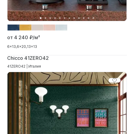
от 4 240
₽/м²
6x13
6x20
13x13
Chicco 41ZERO42
41ZERO42 | Италия