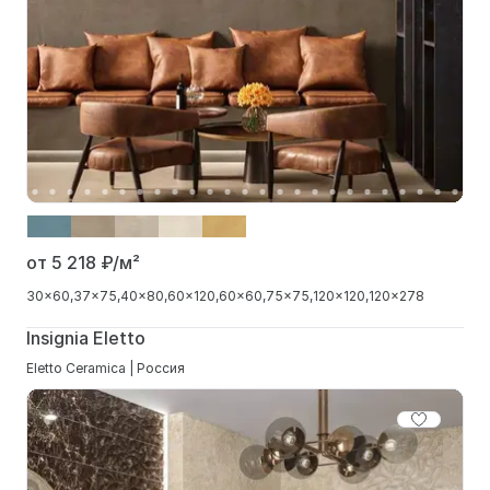
от 5 218
₽/м²
30x60
37x75
40x80
60x120
60x60
75x75
120x120
120x278
Insignia Eletto
Eletto Ceramica | Россия