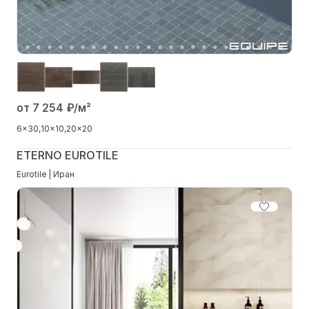
от 7 254
₽/м²
6x30
10x10
20x20
ETERNO EUROTILE
Eurotile | Иран