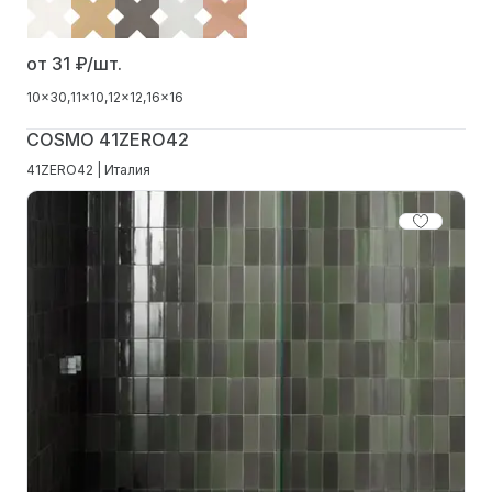
от 31
₽/шт.
10x30
11x10
12x12
16x16
COSMO 41ZERO42
41ZERO42 | Италия