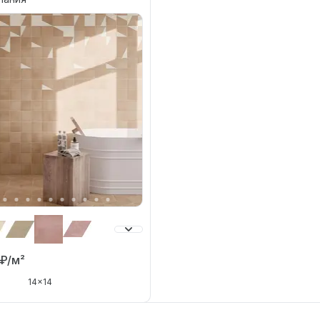
₽/м²
14x14