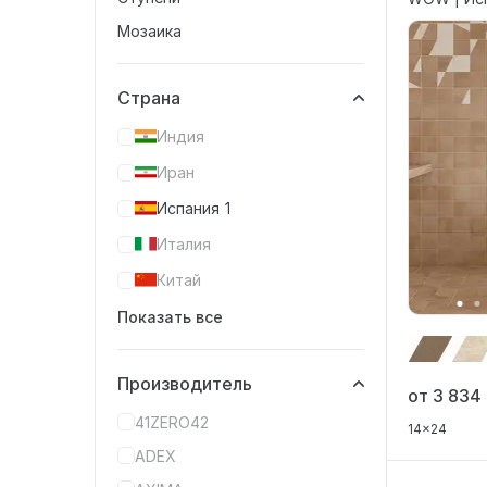
Мозаика
Страна
Индия
Иран
Испания
1
Италия
Китай
Показать все
Производитель
от 3 834
41ZERO42
14x24
ADEX