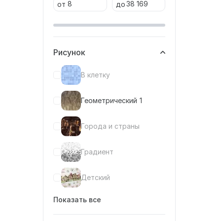
от
до
Рисунок
В клетку
Геометрический
1
Города и страны
Градиент
Детский
Показать все