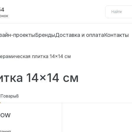
54
вонок
зайн-проекты
Бренды
Доставка и оплата
Контакты
ерамическая плитка 14×14 см
тка 14×14 см
1
Товары
8
WOW
пания