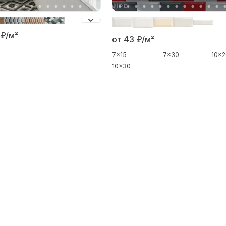
0
₽/м²
от 43
₽/м²
7x15
7x30
10x
10x30