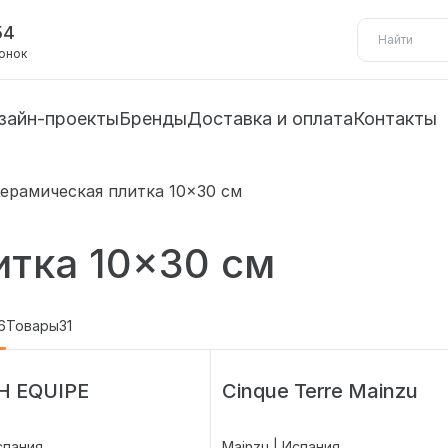
54
вонок
зайн-проекты
Бренды
Доставка и оплата
Контакты
ерамическая плитка 10×30 см
итка 10×30 см
6
Товары
31
H EQUIPE
Cinque Terre Mainzu
спания
Mainzu | Испания