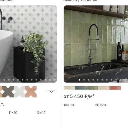
от 5 450
₽/м²
т.
10x30
20x20
11x10
12x12