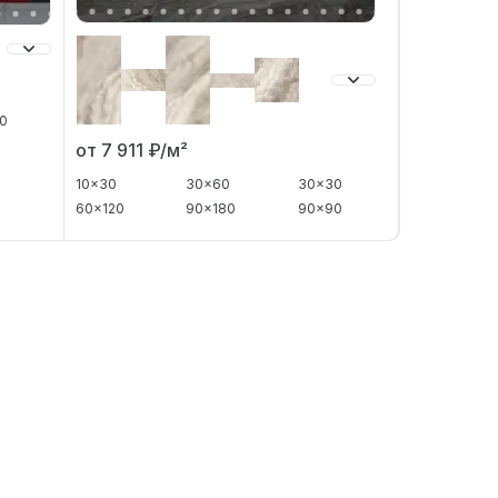
20
от 7 911
₽/м²
10x30
30x60
30x30
60x120
90x180
90x90