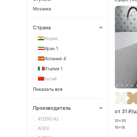
Мозаика
Страна
Индия
Иран
1
Испания
4
Италия
1
Китай
Показать все
Производитель
от 31
₽/ш
41ZERO42
10x30
16x16
ADEX