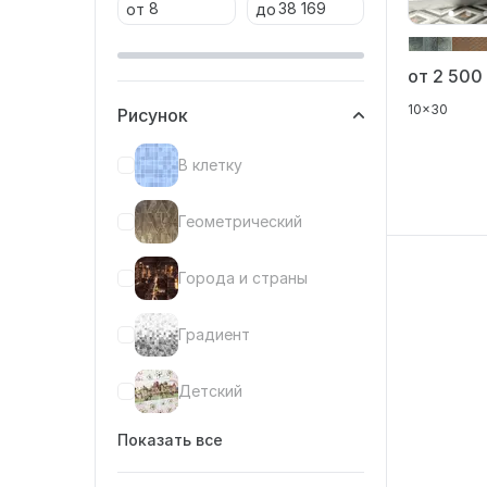
от
до
от 2 50
10x30
Рисунок
В клетку
Геометрический
Города и страны
Градиент
Детский
Показать все