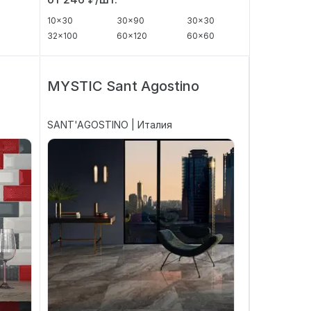
10x30
30x90
30x30
32x100
60x120
60x60
MYSTIC Sant Agostino
SANT'AGOSTINO | Италия