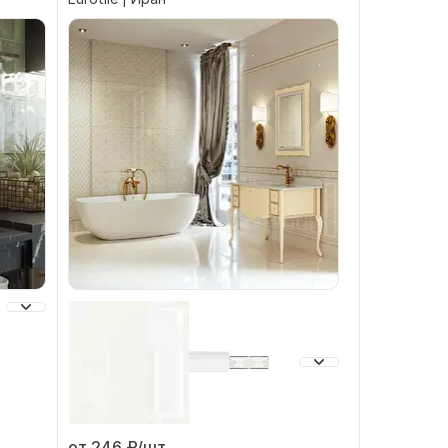
от 246
₽/шт.