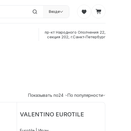
Везде
пр-кт Народного Ополчения 22,
секция 202, г.Санкт-Петербург
Показывать по
24
По популярности
VALENTINO EUROTILE
Eurotile | Иран