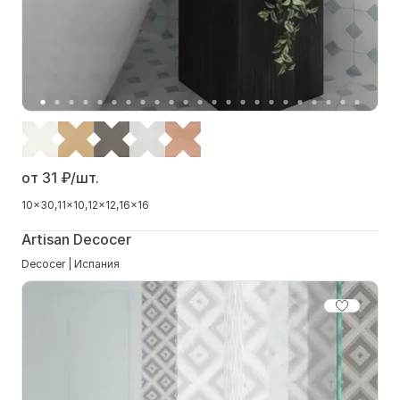
от 31
₽/шт.
10x30
11x10
12x12
16x16
Artisan Decocer
Decocer | Испания