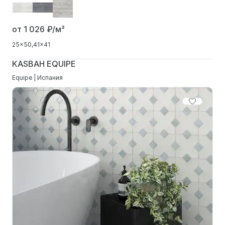
от 1 026
₽/м²
25x50
41x41
KASBAH EQUIPE
Equipe | Испания