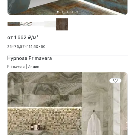
от 1 662
₽/м²
25x75
57x114
60x60
Hypnose Primavera
Primavera | Индия