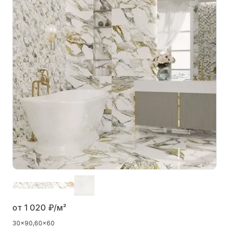
от 1 020
₽/м²
30x90
60x60