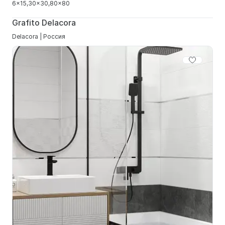
6x15
30x30
80x80
Grafito Delacora
Delacora | Россия