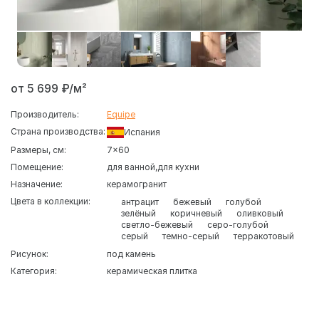
от 5 699 ₽/м²
Производитель:
Equipe
Страна производства:
Испания
Размеры, см:
7x60
Помещение:
для ванной
для кухни
Назначение:
керамогранит
Цвета в коллекции:
антрацит
бежевый
голубой
зелёный
коричневый
оливковый
светло-бежевый
серо-голубой
серый
темно-серый
терракотовый
Рисунок:
под камень
Категория:
керамическая плитка