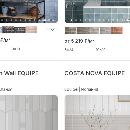
9
₽/м²
от 5 219
₽/м²
10x10
6x24
10x10
n Wall EQUIPE
COSTA NOVA EQUIPE
спания
Equipe | Испания