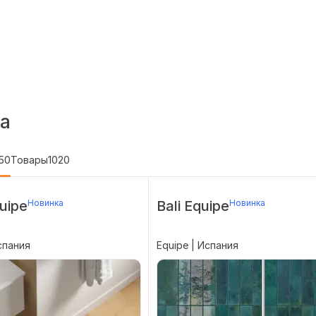
а
50
Товары
1020
uipe
Новинка
Bali Equipe
Новинка
спания
Equipe | Испания