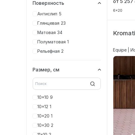
от 5 257
Поверхность
6x20
Антислип
5
Глянцевая
23
Kromati
Матовая
34
Полуматовая
1
Equipe | И
Рельефная
2
Размер, см
10x10
9
10x12
1
10x20
1
10x30
2
11x10
2