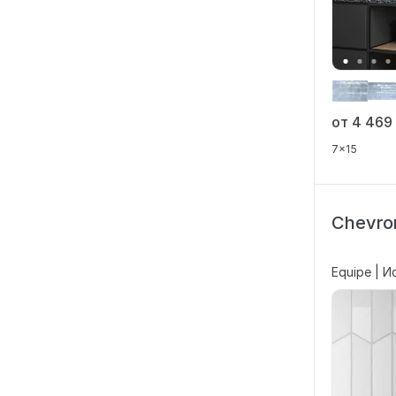
от 4 46
7x15
Chevro
Equipe | И