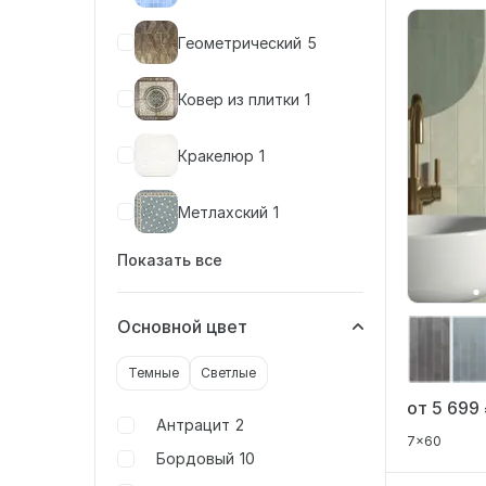
Геометрический
5
Ковер из плитки
1
Кракелюр
1
Метлахский
1
Показать все
Основной цвет
Темные
Светлые
от 5 699
Антрацит
2
7x60
Бордовый
10