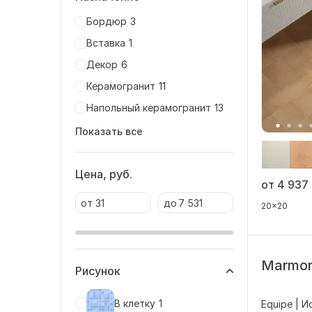
Бордюр
3
Вставка
1
Декор
6
Керамогранит
11
Напольный керамогранит
13
Показать все
Цена, руб.
от 4 937
от
до
20x20
Marmor
Рисунок
В клетку
1
Equipe | И