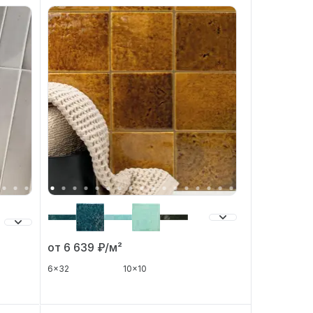
от 6 639
₽/м²
6x32
10x10