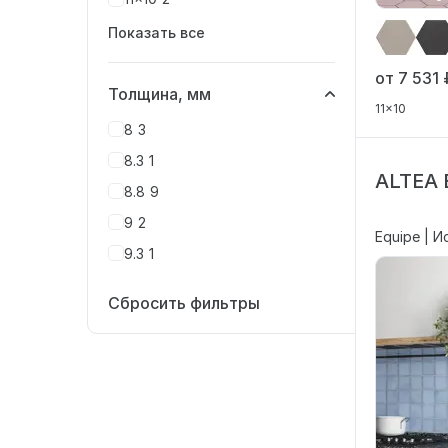
Показать все
от 7 531
Толщина, мм
11x10
8
3
8.3
1
ALTEA 
8.8
9
9
2
Equipe | И
9.3
1
Сбросить фильтры