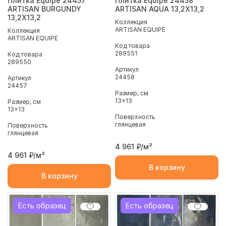
Плитка Equipe 24457
Плитка Equipe 24458
ARTISAN BURGUNDY
ARTISAN AQUA 13,2X13,2
13,2X13,2
Коллекция
ARTISAN EQUIPE
Коллекция
ARTISAN EQUIPE
Код товара
289551
Код товара
289550
Артикул
24458
Артикул
24457
Размер, см
13x13
Размер, см
13x13
Поверхность
глянцевая
Поверхность
глянцевая
4 961
₽/м²
4 961
₽/м²
В корзину
В корзину
Есть образец
Есть образец