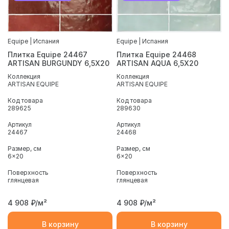
Equipe | Испания
Equipe | Испания
Плитка Equipe 24467
Плитка Equipe 24468
ARTISAN BURGUNDY 6,5X20
ARTISAN AQUA 6,5X20
Коллекция
Коллекция
ARTISAN EQUIPE
ARTISAN EQUIPE
Код товара
Код товара
289625
289630
Артикул
Артикул
24467
24468
Размер, см
Размер, см
6x20
6x20
Поверхность
Поверхность
глянцевая
глянцевая
4 908
₽/м²
4 908
₽/м²
В корзину
В корзину