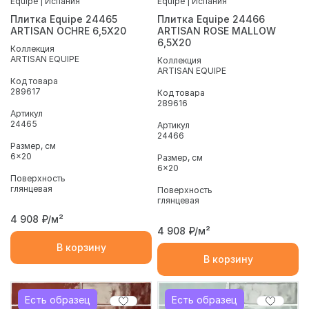
Equipe | Испания
Equipe | Испания
Плитка Equipe 24465
Плитка Equipe 24466
ARTISAN OCHRE 6,5X20
ARTISAN ROSE MALLOW
6,5X20
Коллекция
ARTISAN EQUIPE
Коллекция
ARTISAN EQUIPE
Код товара
289617
Код товара
289616
Артикул
24465
Артикул
24466
Размер, см
6x20
Размер, см
6x20
Поверхность
глянцевая
Поверхность
глянцевая
4 908
₽/м²
4 908
₽/м²
В корзину
В корзину
Есть образец
Есть образец