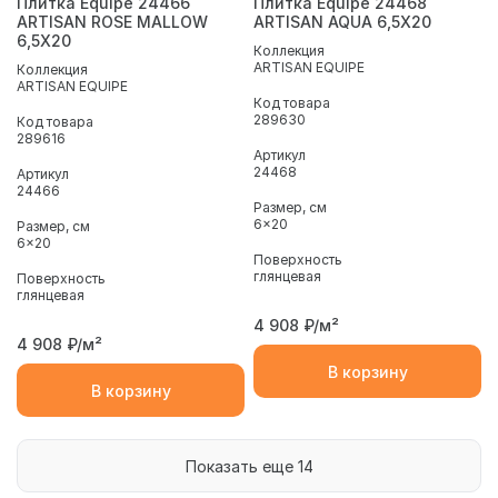
Плитка Equipe 24466
Плитка Equipe 24468
ARTISAN ROSE MALLOW
ARTISAN AQUA 6,5X20
6,5X20
Коллекция
ARTISAN EQUIPE
Коллекция
ARTISAN EQUIPE
Код товара
289630
Код товара
289616
Артикул
24468
Артикул
24466
Размер, см
6x20
Размер, см
6x20
Поверхность
глянцевая
Поверхность
глянцевая
4 908
₽/м²
4 908
₽/м²
В корзину
В корзину
Показать еще 14