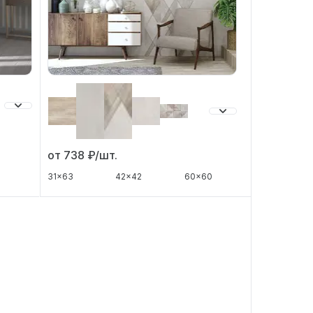
от 738
₽/шт.
31x63
42x42
60x60