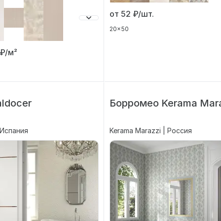
от 52
₽/шт.
20x50
₽/м²
aldocer
Борромео Kerama Mara
 Испания
Kerama Marazzi | Россия