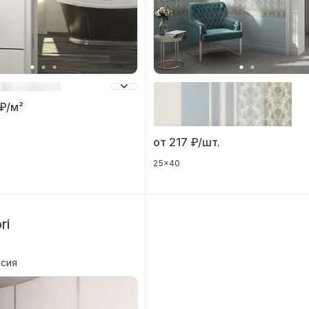
₽/м²
от 217
₽/шт.
25x40
ri
ссия