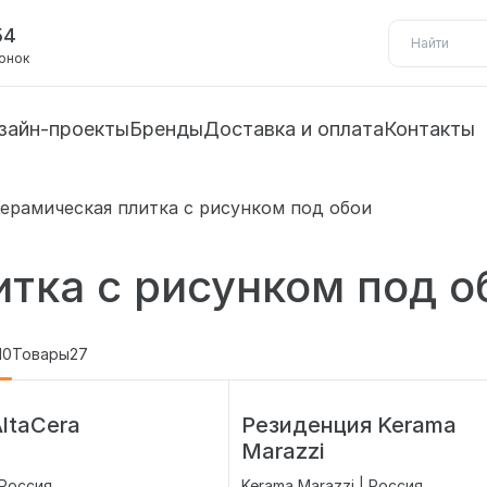
54
вонок
зайн-проекты
Бренды
Доставка и оплата
Контакты
ерамическая плитка с рисунком под обои
тка с рисунком под о
10
Товары
27
AltaCera
Резиденция Kerama
Marazzi
 Россия
Kerama Marazzi | Россия