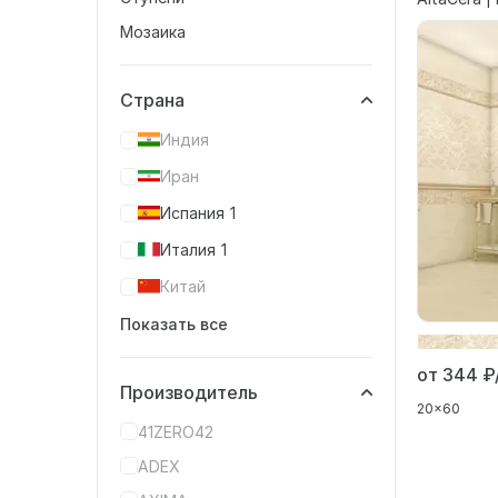
Мозаика
Страна
Индия
Иран
Испания
1
Италия
1
Китай
Показать все
от 344
₽
Производитель
20x60
41ZERO42
ADEX