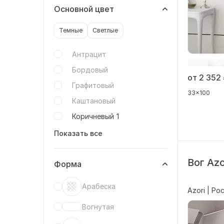
Основной цвет
Темные
Светлые
Антрацит
Бордовый
от 2 352
Графитовый
33x100
Каштановый
Коричневый
1
Показать все
Вог Azo
Форма
Арабеска
Azori | Ро
Вогнутая