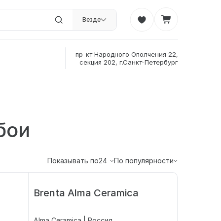
Везде
пр-кт Народного Ополчения 22,
секция 202, г.Санкт-Петербург
бои
Показывать по
24
По популярности
Brenta Alma Ceramica
Alma Ceramica | Россия