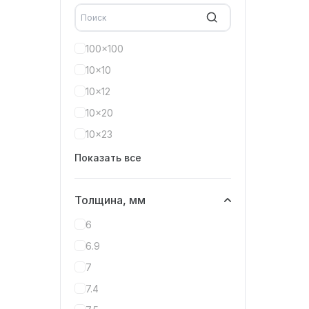
100x100
10x10
10x12
10x20
10x23
Показать все
Толщина, мм
6
6.9
7
7.4