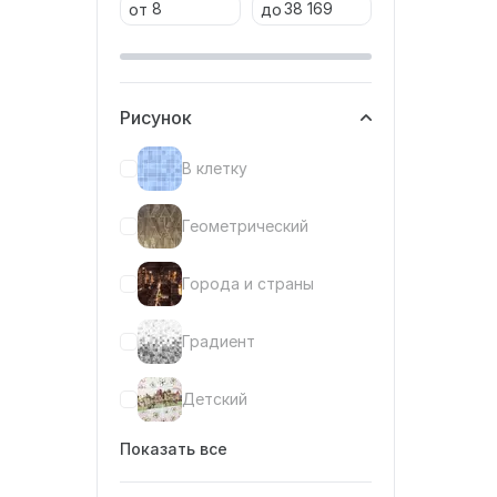
от
до
Рисунок
В клетку
Геометрический
Города и страны
Градиент
Детский
Показать все