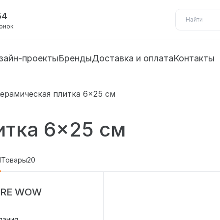
54
вонок
зайн-проекты
Бренды
Доставка и оплата
Контакты
ерамическая плитка 6×25 см
итка 6×25 см
1
Товары
20
URE WOW
пания