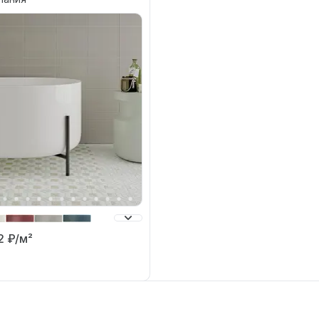
.2
₽/м²