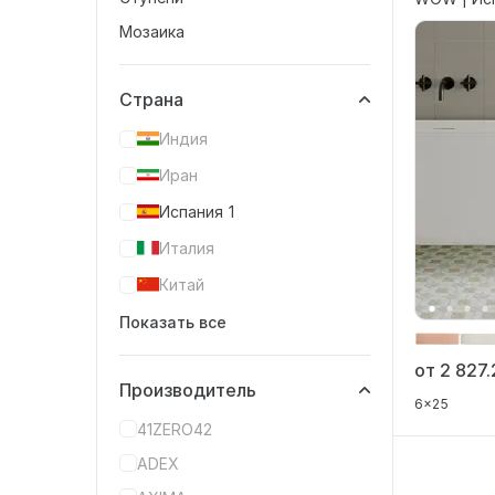
Мозаика
Страна
Индия
Иран
Испания
1
Италия
Китай
Показать все
от 2 827
Производитель
6x25
41ZERO42
ADEX