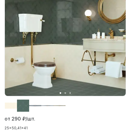
от 290
₽/шт.
25x50
41x41