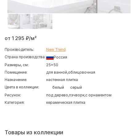
от 1 295 ₽/м²
Производитель:
New Trend
Страна производства:
Россия
Размеры, см:
25x50
Помещение:
для ванной
облицовочная
Назначение:
настенная плитка
Цвета в коллекции:
белый
серый
Рисунок:
под дерево
пэчворк
с орнаментом
Категория:
керамическая плитка
Коллекция кафеля
Винчензо
от производителя
New Trend
- это уютная серия, выполненная в матовой поверхности
с текстурой светлого натурального дерева. Светлая
цветовая гамма и реалистичный древесный рисунок
Товары из коллекции
помогают создать комфортную и гармоничную атмосферу