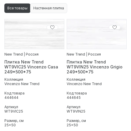
в интерьере, сохраняя ощущение легкости и простора
Все товары
Настенная плитка
даже в небольших помещениях. Особенностью коллекции
является декоративный элемент со сложным орнаментом
в стиле пэчворк, который добавляет интерьеру
индивидуальность и делает оформление более
выразительным. Формат 25×50 отлично подходит для
небольших ванных комнат, позволяя создавать
аккуратные и визуально сбалансированные композиции.
В интернет-магазине «ДомДаКомфорт» Вы можете купить
New Trend | Россия
New Trend | Россия
плитку Vincenzo, подобрать декоры и базовые элементы
Плитка New Trend
Плитка New Trend
для Вашего проекта. Мы осуществляем доставку по
WT9VIC25 Vincenzo Casa
WT9VIN25 Vincenzo Grigio
Санкт-Петербургу и Ленинградской области и помогаем
249*500*75
249*500*75
подобрать материалы под интерьер любой сложности.
Коллекция
Коллекция
Vincenzo New Trend
Vincenzo New Trend
Код товара
Код товара
444644
444645
Артикул
Артикул
WT9VIC25
WT9VIN25
Размер, см
Размер, см
25x50
25x50