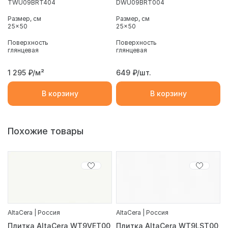
TWU09BRT404
DWU09BRT004
Размер, см
Размер, см
25x50
25x50
Поверхность
Поверхность
глянцевая
глянцевая
1 295
₽/м²
649
₽/шт.
В корзину
В корзину
Похожие товары
AltaCera | Россия
AltaCera | Россия
Плитка AltaCera WT9VET00
Плитка AltaCera WT9LST00