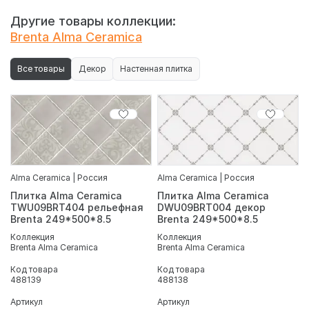
TWU09MNR030 рельефная Monocolor 249*500*8.5,
базовый элемент коллекции, цветовая палитра светлая
Другие товары коллекции:
бежевая. Тип обработки - необрезной. Для облицовки
Brenta Alma Ceramica
стен в ванной комнате.
Все товары
Декор
Настенная плитка
Alma Ceramica | Россия
Alma Ceramica | Россия
Плитка Alma Ceramica
Плитка Alma Ceramica
TWU09BRT404 рельефная
DWU09BRT004 декор
Brenta 249*500*8.5
Brenta 249*500*8.5
Коллекция
Коллекция
Brenta Alma Ceramica
Brenta Alma Ceramica
Код товара
Код товара
488139
488138
Артикул
Артикул