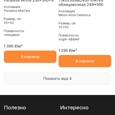
Paradise White 250*500*9
TWU2550MLN00 плитка
облицовочная 249*500
Коллекция
Paradise AltaCera
Коллекция
Miloni Alma Ceramica
Размер, см
25x50
Размер, см
25x50
Поверхность
глянцевая
Поверхность
sugar-эффект
1 390
₽/м²
1 295
₽/м²
В корзину
В корзину
Показать еще 4
Полезно
Интересно