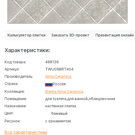
Калькулятор плитки
Заказать 3D-проект
Презентация онлайн
Характеристики:
Код товара:
488139
Артикул:
TWU09BRT404
Производитель:
Alma Ceramica
Страна:
Россия
Коллекция:
Brenta Alma Ceramica
Помещение:
для туалета
для ванной
облицовочная
Назначение:
настенная плитка
Цвет:
бежевый
Рисунок:
с орнаментом
Все характеристики