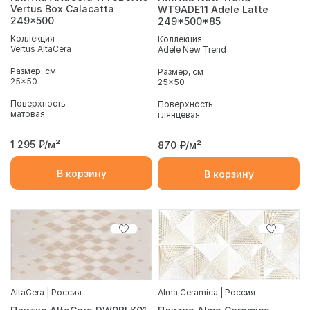
Vertus Box Calacatta
WT9ADE11 Adele Latte
249x500
249*500*85
Коллекция
Коллекция
Vertus AltaCera
Adele New Trend
Размер, см
Размер, см
25x50
25x50
Поверхность
Поверхность
матовая
глянцевая
1 295
₽/м²
870
₽/м²
В корзину
В корзину
AltaCera | Россия
Alma Ceramica | Россия