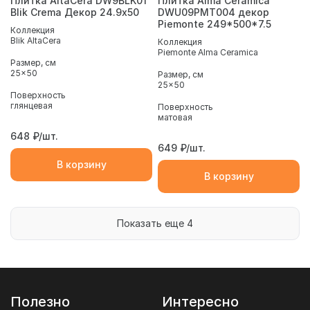
Плитка AltaCera DW9BLK01
Плитка Alma Ceramica
Blik Crema Декор 24.9х50
DWU09PMT004 декор
Piemonte 249*500*7.5
Коллекция
Blik AltaCera
Коллекция
Piemonte Alma Ceramica
Размер, см
25x50
Размер, см
25x50
Поверхность
глянцевая
Поверхность
матовая
648
₽/шт.
649
₽/шт.
В корзину
В корзину
Показать еще 4
Полезно
Интересно