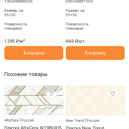
TWU09MNR030
DWU09BRT004
Размер, см
Размер, см
25x50
25x50
Поверхность
Поверхность
глянцевая
глянцевая
1 295
₽/м²
649
₽/шт.
В корзину
В корзину
Похожие товары
AltaCera | Россия
New Trend | Россия
Плитка AltaCera WT9BOX15
Плитка New Trend