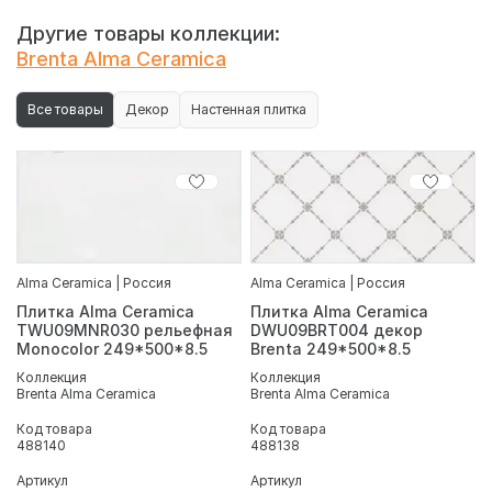
TWU09BRT404 рельефная Brenta 249*500*8.5, глянцевая
глазурованная плитка с геометрическим узором в виде
Другие товары коллекции:
ромбов. Цветовая гамма - кофейная. Тип обработки -
Brenta Alma Ceramica
необрезной, для небольших ванных комнат.
Все товары
Декор
Настенная плитка
Alma Ceramica | Россия
Alma Ceramica | Россия
Плитка Alma Ceramica
Плитка Alma Ceramica
TWU09MNR030 рельефная
DWU09BRT004 декор
Monocolor 249*500*8.5
Brenta 249*500*8.5
Коллекция
Коллекция
Brenta Alma Ceramica
Brenta Alma Ceramica
Код товара
Код товара
488140
488138
Артикул
Артикул