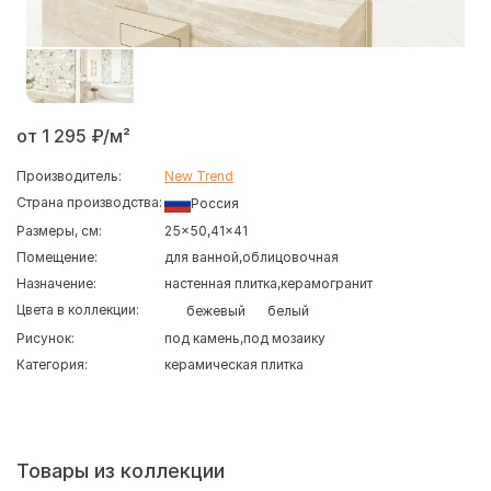
от 1 295 ₽/м²
Производитель:
New Trend
Страна производства:
Россия
Размеры, см:
25x50
41x41
Помещение:
для ванной
облицовочная
Назначение:
настенная плитка
керамогранит
Цвета в коллекции:
бежевый
белый
Рисунок:
под камень
под мозаику
Категория:
керамическая плитка
Кафель
Довер
от производителя
New Trend
- это
современная серия в удобном формате 20×50, который
отлично подходит для оформления небольших ванных
комнат и санузлов. Дизайн коллекции построен на
Товары из коллекции
сочетании классического белого мрамора и