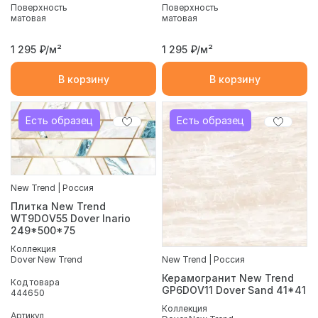
Поверхность
Поверхность
матовая
матовая
1 295
₽/м²
1 295
₽/м²
В корзину
В корзину
Есть образец
Есть образец
New Trend | Россия
Плитка New Trend
WT9DOV55 Dover Inario
249*500*75
Коллекция
Dover New Trend
New Trend | Россия
Керамогранит New Trend
Код товара
GP6DOV11 Dover Sand 41*41
444650
Коллекция
Артикул