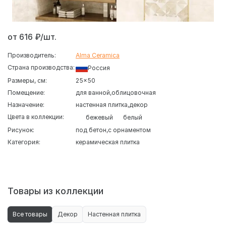
от 616 ₽/шт.
Производитель:
Alma Ceramica
Страна производства:
Россия
Размеры, см:
25x50
Помещение:
для ванной
облицовочная
Назначение:
настенная плитка
декор
Цвета в коллекции:
бежевый
белый
Рисунок:
под бетон
с орнаментом
Категория:
керамическая плитка
Серия
Пьемонт
Alma Ceramica
представлена
негабаритными плитками формата 25×50 см, идеально
подходящими для небольших ванных комнат и санузлов.
Поверхность матовая с элегантным отблеском, текстура
Товары из коллекции
имитирует состаренный камень, создавая уютную и
стильную атмосферу.
Все товары
Декор
Настенная плитка