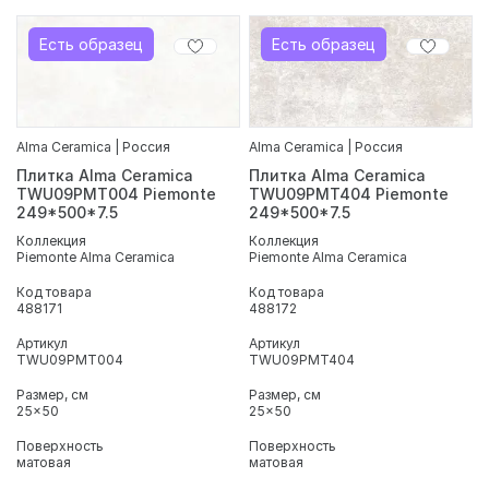
Особенность коллекции - геометрический декор с
выразительным золотистым блеском, который добавляет
интерьеру характер и делает его более изысканным.
Есть образец
Есть образец
Плитка устойчива к влаге и износу, легко комбинируется с
разными отделочными материалами и подходит для
жилых и коммерческих помещений.
В интернет-магазине «ДомДаКомфорт» вы можете
Alma Ceramica | Россия
Alma Ceramica | Россия
приобрести плитку
Piemonte
и оформить доставку по
Плитка Alma Ceramica
Плитка Alma Ceramica
Санкт-Петербургу и области. Мы гарантируем качество
TWU09PMT004 Piemonte
TWU09PMT404 Piemonte
материала, быструю доставку и оптимальную цену.
249*500*7.5
249*500*7.5
Коллекция
Коллекция
Piemonte Alma Ceramica
Piemonte Alma Ceramica
Код товара
Код товара
488171
488172
Артикул
Артикул
TWU09PMT004
TWU09PMT404
Размер, см
Размер, см
25x50
25x50
Поверхность
Поверхность
матовая
матовая