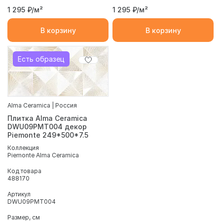
1 295
₽/м²
1 295
₽/м²
В корзину
В корзину
Есть образец
Alma Ceramica | Россия
Плитка Alma Ceramica
DWU09PMT004 декор
Piemonte 249*500*7.5
Коллекция
Piemonte Alma Ceramica
Код товара
488170
Артикул
DWU09PMT004
Размер, см