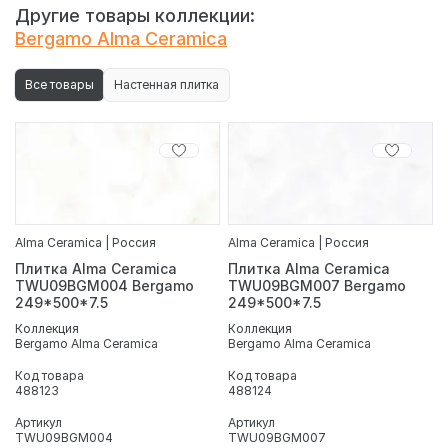
стилизован под природный оникс в насыщенном бежевом
Другие товары коллекции:
оттенке. Нейтральная фактура прожилок. Поверхность
Bergamo Alma Ceramica
глянцевая, глазурованная.
Все товары
Настенная плитка
Alma Ceramica | Россия
Alma Ceramica | Россия
Плитка Alma Ceramica
Плитка Alma Ceramica
TWU09BGM004 Bergamo
TWU09BGM007 Bergamo
249*500*7.5
249*500*7.5
Коллекция
Коллекция
Bergamo Alma Ceramica
Bergamo Alma Ceramica
Код товара
Код товара
488123
488124
Артикул
Артикул
TWU09BGM004
TWU09BGM007