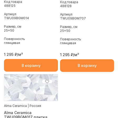
Код товара
Код товара
488125
488128
Артикул
Артикул
TWU09BGM014
TWU09BGM707
Размер, см
Размер, см
25x50
25x50
Поверхность
Поверхность
глянцевая
глянцевая
1 295
₽/м²
1 295
₽/м²
В корзину
В корзину
Alma Ceramica | Россия
Alma Ceramica
TWU09BGM017 плитка