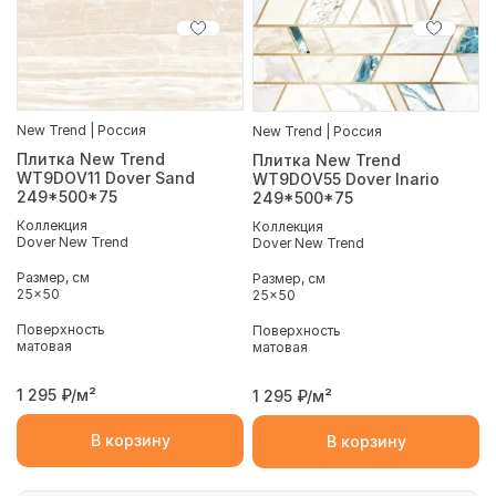
New Trend | Россия
New Trend | Россия
Плитка New Trend
Плитка New Trend
WT9DOV11 Dover Sand
WT9DOV55 Dover Inario
249*500*75
249*500*75
Коллекция
Коллекция
Dover New Trend
Dover New Trend
Размер, см
Размер, см
25x50
25x50
Поверхность
Поверхность
матовая
матовая
1 295
₽/м²
1 295
₽/м²
В корзину
В корзину