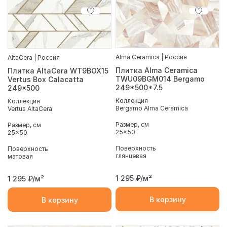
Alma Ceramica | Россия
AltaCera | Россия
Плитка Alma Ceramica
Плитка AltaCera WT9BOX15
TWU09BGM014 Bergamo
Vertus Box Calacatta
249*500*7.5
249x500
Коллекция
Коллекция
Bergamo Alma Ceramica
Vertus AltaCera
Размер, см
Размер, см
25x50
25x50
Поверхность
Поверхность
глянцевая
матовая
1 295
₽/м²
1 295
₽/м²
В корзину
В корзину