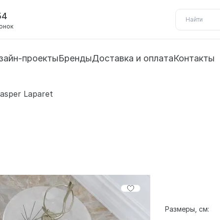
54
вонок
зайн-проекты
Бренды
Доставка и оплата
Контакты
asper Laparet
Размеры, см: