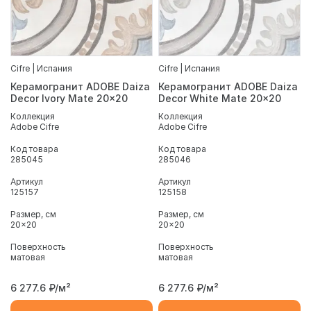
Cifre | Испания
Cifre | Испания
Керамогранит ADOBE Daiza
Керамогранит ADOBE Daiza
Decor Ivory Mate 20x20
Decor White Mate 20x20
Коллекция
Коллекция
Adobe Cifre
Adobe Cifre
Код товара
Код товара
285045
285046
Артикул
Артикул
125157
125158
Размер, см
Размер, см
20x20
20x20
Поверхность
Поверхность
матовая
матовая
6 277.6
₽/м²
6 277.6
₽/м²