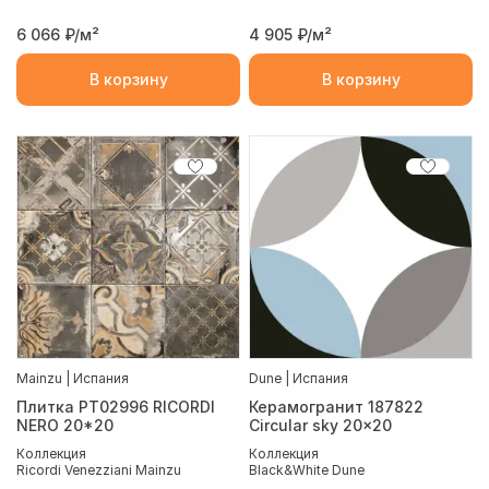
6 066
₽/м²
4 905
₽/м²
В корзину
В корзину
Mainzu | Испания
Dune | Испания
Плитка PT02996 RICORDI
Керамогранит 187822
NERO 20*20
Circular sky 20x20
Коллекция
Коллекция
Ricordi Venezziani Mainzu
Black&White Dune