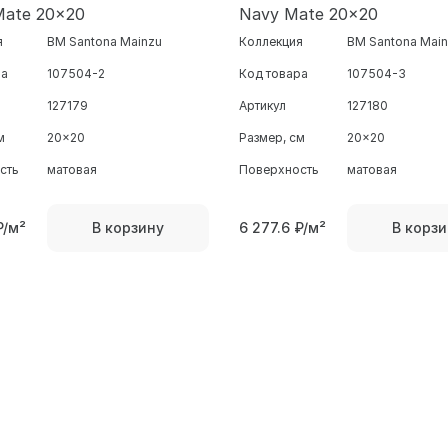
Mate 20x20
Navy Mate 20x20
я
BM Santona Mainzu
Коллекция
BM Santona Mai
ра
107504-2
Код товара
107504-3
127179
Артикул
127180
м
20x20
Размер, см
20x20
сть
матовая
Поверхность
матовая
₽/м²
6 277.6
₽/м²
В корзину
В корзи