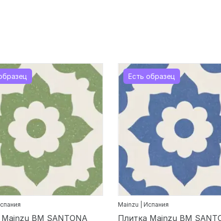
образец
Есть образец
Испания
Mainzu | Испания
 Mainzu BM SANTONA
Плитка Mainzu BM SANT