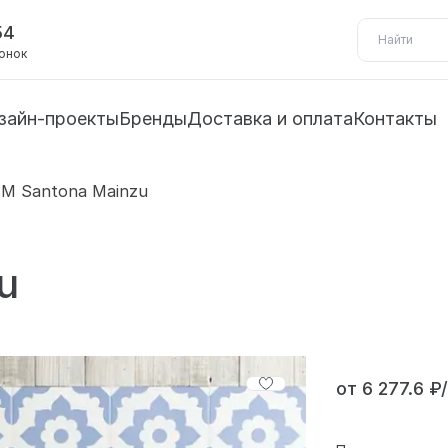
54
вонок
зайн-проекты
Бренды
Доставка и оплата
Контакты
M Santona Mainzu
u
от 6 277.6 ₽