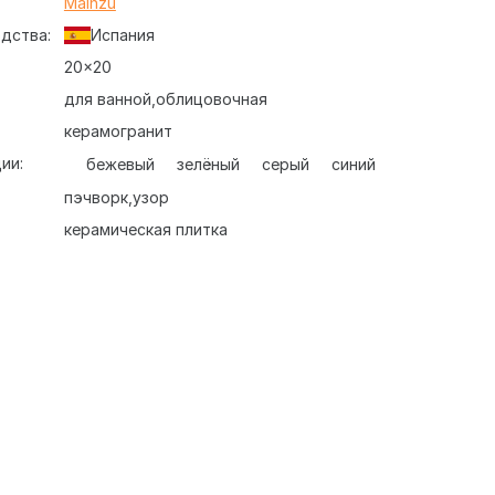
:
Mainzu
дства:
Испания
20x20
для ванной
облицовочная
керамогранит
ии:
бежевый
зелёный
серый
синий
пэчворк
узор
керамическая плитка