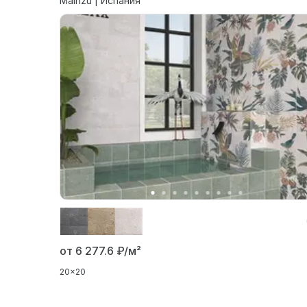
Mainzu | Испания
от 6 277.6
₽/м²
20x20