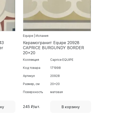
Equipe | Испания
43
Керамогранит Equipe 20928
er
CAPRICE BURGUNDY BORDER
20x20
Коллекция
Caprice EQUIPE
Код товара
171998
Артикул
20928
Размер, см
20x20
Поверхность
матовая
245
₽/шт.
ну
В корзину