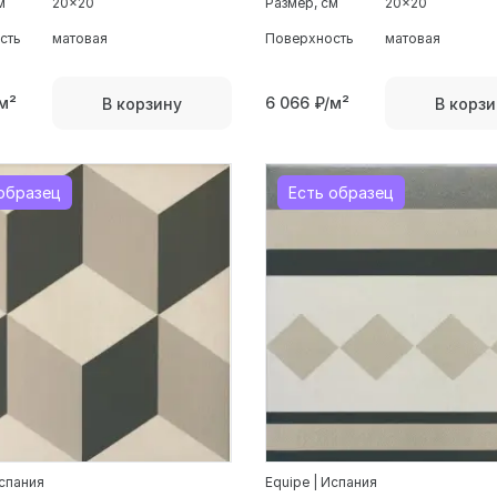
м
20x20
Размер, см
20x20
сть
матовая
Поверхность
матовая
м²
6 066
₽/м²
В корзину
В корзи
образец
Есть образец
Испания
Equipe | Испания