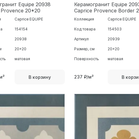
гранит Equipe 20938
Керамогранит Equipe 209
 Provence 20*20
Caprice Provence Border 
я
Caprice EQUIPE
Коллекция
Caprice EQUIPE
ра
154154
Код товара
154503
20938
Артикул
20939
м
20x20
Размер, см
20x20
сть
матовая
Поверхность
матовая
м²
237
₽/м²
В корзину
В корзи