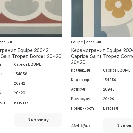
Испания
Equipe | Испания
гранит Equipe 20942
Керамогранит Equipe 209
 Sain Tropez Border 20*20
Caprice Saint Tropez Corn
20*20
я
Caprice EQUIPE
Коллекция
Caprice EQUIPE
ра
154858
Код товара
154859
20942
Артикул
20943
м
20x20
Размер, см
20x20
сть
матовая
Поверхность
матовая
²
В корзину
494
₽/шт.
В корзи