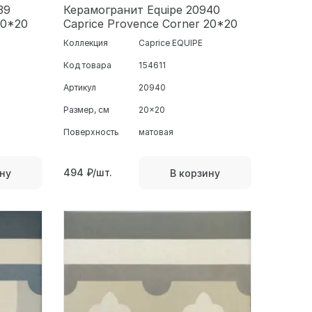
39
Керамогранит Equipe 20940
20*20
Caprice Provence Corner 20*20
Коллекция
Caprice EQUIPE
Код товара
154611
Артикул
20940
Размер, см
20x20
Поверхность
матовая
494
₽/шт.
ну
В корзину