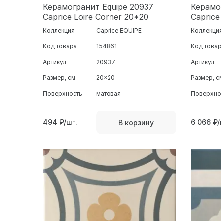
Керамогранит Equipe 20937
Керамо
Caprice Loire Corner 20*20
Caprice
Коллекция
Caprice EQUIPE
Коллекци
Код товара
154861
Код това
Артикул
20937
Артикул
Размер, см
20x20
Размер, с
Поверхность
матовая
Поверхно
494
₽/шт.
6 066
₽/
В корзину