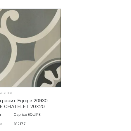
Испания
гранит Equipe 20930
E CHATELET 20x20
я
Caprice EQUIPE
ра
182177