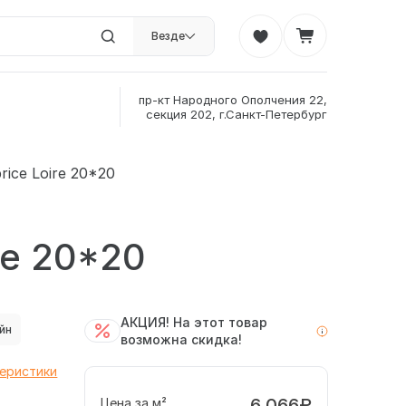
Везде
пр-кт Народного Ополчения 22,
секция 202, г.Санкт-Петербург
ice Loire 20*20
re 20*20
АКЦИЯ! На этот товар
йн
возможна скидка!
теристики
6 066₽
Цена за м²