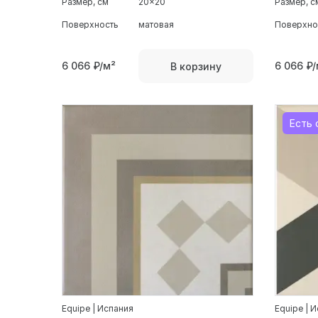
Размер, см
20x20
Размер, с
Поверхность
матовая
Поверхно
6 066
₽/м²
6 066
₽/
В корзину
Есть 
Equipe | Испания
Equipe | 