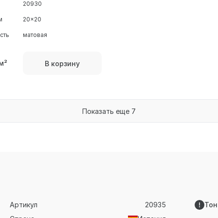
20930
м
20x20
сть
матовая
м²
В корзину
Показать еще 7
Артикул
20935
Тон