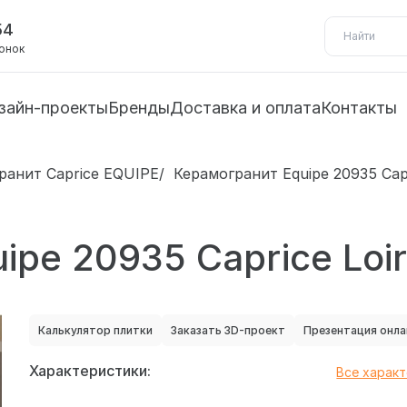
54
вонок
зайн-проекты
Бренды
Доставка и оплата
Контакты
ранит Caprice EQUIPE
Керамогранит Equipe 20935 Capr
ipe 20935 Caprice Loi
Калькулятор плитки
Заказать 3D-проект
Презентация онла
Характеристики:
Все харак