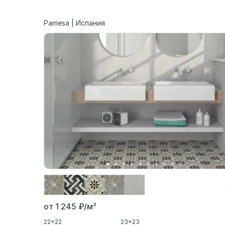
Pamesa | Испания
от 1 245
₽/м²
22x22
23x23