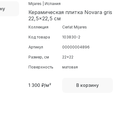
Mijares | Испания
ну
Керамическая плитка Novara gris
22,5x22,5 см
Коллекция
Cerlat Mijares
Код товара
103830-2
Артикул
00000004896
Размер, см
22x22
Поверхность
матовая
1 300
₽/м²
В корзину
DENIA