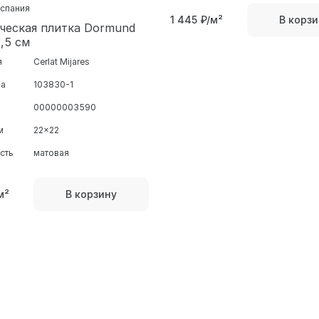
Испания
1 445
₽/м²
В корзи
ческая плитка Dormund
,5 см
я
Cerlat Mijares
ра
103830-1
00000003590
м
22x22
сть
матовая
м²
В корзину