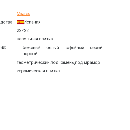
:
Mijares
дства:
Испания
22x22
напольная плитка
ии:
бежевый
белый
кофейный
серый
чёрный
геометрический
под камень
под мрамор
керамическая плитка