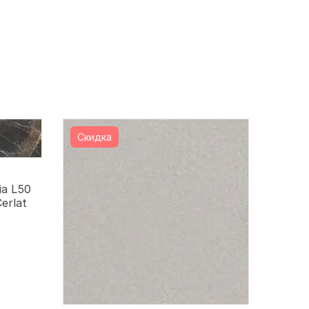
Скидка
ia L50
Cerlat