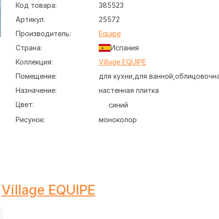
Код товара:
385523
Артикул:
25572
Производитель:
Equipe
Страна:
Испания
Коллекция:
Village EQUIPE
Помещение:
для кухни
для ванной
облицовочн
Назначение:
настенная плитка
Цвет:
синий
Рисунок:
моноколор
 25572 Royal Blue 6.5x13.2, тип поверхности - глазур
 подойдет для кухонного фартука или для декориров
Village EQUIPE