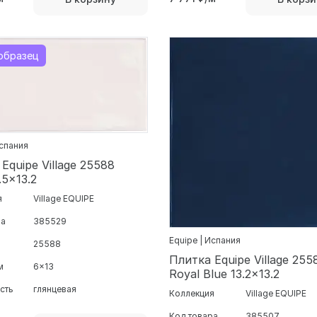
образец
Испания
Equipe Village 25588
.5x13.2
я
Village EQUIPE
ра
385529
Equipe | Испания
25588
Плитка Equipe Village 255
м
6x13
Royal Blue 13.2x13.2
сть
глянцевая
Коллекция
Village EQUIPE
Код товара
385507