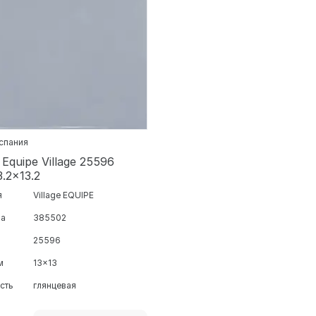
Испания
Equipe Village 25596
3.2x13.2
я
Village EQUIPE
ра
385502
25596
м
13x13
сть
глянцевая