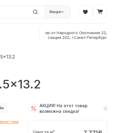
Везде
пр-кт Народного Ополчения 22,
секция 202, г.Санкт-Петербург
.5x13.2
.5x13.2
АКЦИЯ! На этот товар
йн
возможна скидка!
теристики
7 771₽
Цена за м²