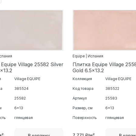
Испания
Equipe | Испания
Equipe Village 25582 Silver
Плитка Equipe Village 255
5x13.2
Gold 6.5x13.2
я
Village EQUIPE
Коллекция
Village EQUIPE
ра
385524
Код товара
385522
25582
Артикул
25583
м
6x13
Размер, см
6x13
сть
глянцевая
Поверхность
глянцевая
м²
7 771
₽/м²
В корзину
В корзи