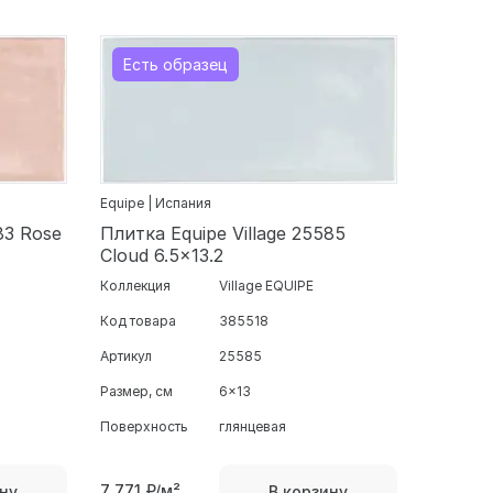
Есть образец
Equipe | Испания
83 Rose
Плитка Equipe Village 25585
Cloud 6.5x13.2
Коллекция
Village EQUIPE
Код товара
385518
Артикул
25585
Размер, см
6x13
Поверхность
глянцевая
7 771
₽/м²
ну
В корзину