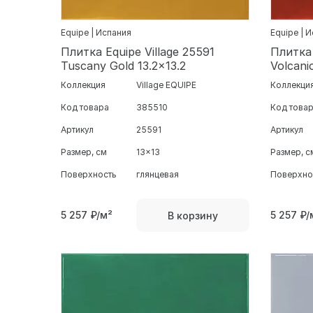
Equipe | Испания
Equipe | 
Плитка Equipe Village 25591
Плитка 
Tuscany Gold 13.2x13.2
Volcani
Коллекция
Village EQUIPE
Коллекци
Код товара
385510
Код това
Артикул
25591
Артикул
Размер, см
13x13
Размер, с
Поверхность
глянцевая
Поверхно
5 257
₽/м²
5 257
₽/
В корзину