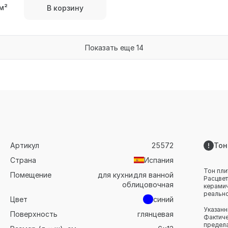
м²
В корзину
Показать еще 14
Артикул
25572
Тон
Страна
Испания
Тон пли
Помещение
для кухни
для ванной
Расцвет
облицовочная
керамич
реально
Цвет
синий
Указанн
Поверхность
глянцевая
Фактиче
предела