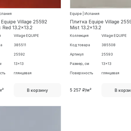
Испания
Equipe | Испания
Equipe Village 25592
Плитка Equipe Village 2559
c Red 13.2x13.2
Mist 13.2x13.2
я
Village EQUIPE
Коллекция
Village EQUIPE
ра
385511
Код товара
385508
25592
Артикул
25593
м
13x13
Размер, см
13x13
сть
глянцевая
Поверхность
глянцевая
м²
5 257
₽/м²
В корзину
В корзи