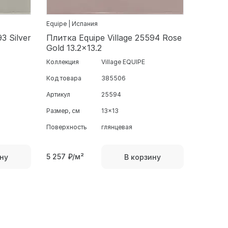
Equipe | Испания
3 Silver
Плитка Equipe Village 25594 Rose
Gold 13.2x13.2
Коллекция
Village EQUIPE
Код товара
385506
Артикул
25594
Размер, см
13x13
Поверхность
глянцевая
5 257
₽/м²
ну
В корзину