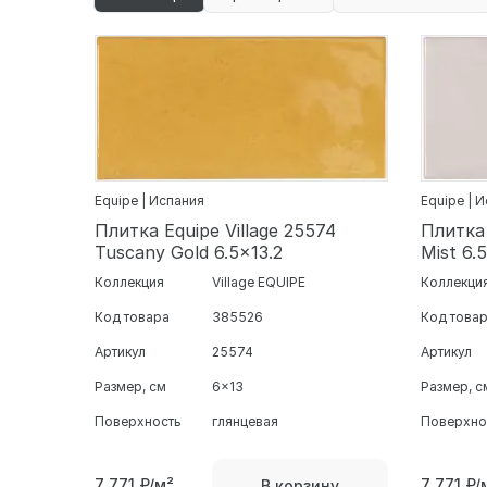
Equipe | Испания
Equipe | 
Плитка Equipe Village 25574
Плитка 
Tuscany Gold 6.5x13.2
Mist 6.
Коллекция
Village EQUIPE
Коллекци
Код товара
385526
Код това
Артикул
25574
Артикул
Размер, см
6x13
Размер, с
Поверхность
глянцевая
Поверхно
7 771
₽/м²
7 771
₽/
В корзину