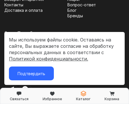
Контакты
Вопрос-ответ
Доставка и оплата
Блог
Бренды
Санкт-Петербург,
пр-кт Народного Ополчения 22,
Мы используем файлы cookie. Оставаясь на
секция 202
сайте, Вы выражаете согласие на обработку
персональных данных в соответствии с
Пн-Пт 11:00-19:00
Политикой конфиденциальности.
Сб-Вс 11:00-17:00
Подтвердить
Свяжитесь с нами
Связаться
Избранное
Каталог
Корзина