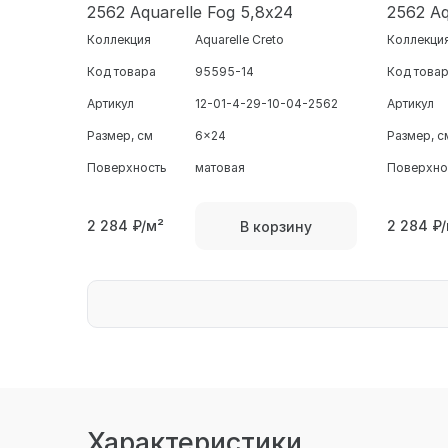
2562 Aquarelle Fog 5,8х24
2562 Aq
Коллекция
Aquarelle Creto
Коллекци
Код товара
95595-14
Код това
Артикул
12-01-4-29-10-04-2562
Артикул
Размер, см
6x24
Размер, с
Поверхность
матовая
Поверхно
2 284
₽/м²
2 284
₽/
В корзину
Характеристики