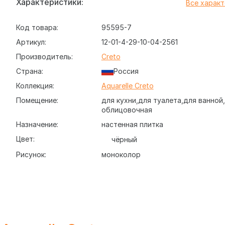
Характеристики:
Все харак
Код товара:
95595-7
Артикул:
12-01-4-29-10-04-2561
Производитель:
Creto
Страна:
Россия
Коллекция:
Aquarelle Creto
Помещение:
для кухни
для туалета
для ванной
облицовочная
Назначение:
настенная плитка
Цвет:
чёрный
Рисунок:
моноколор
-4-29-10-04-2561 Aquarelle Black 5,8х24, небольшая не
 облицовки стен в домашних интерьерах. Глянцевая, г