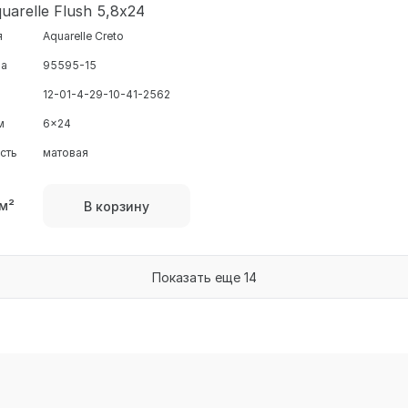
uarelle Flush 5,8х24
я
Aquarelle Creto
ра
95595-15
12-01-4-29-10-41-2562
м
6x24
сть
матовая
м²
В корзину
Показать еще 14