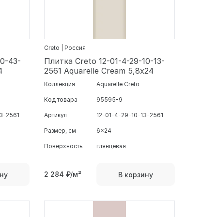
Creto | Россия
10-43-
Плитка Creto 12-01-4-29-10-13-
4
2561 Aquarelle Cream 5,8х24
Коллекция
Aquarelle Creto
Код товара
95595-9
3-2561
Артикул
12-01-4-29-10-13-2561
Размер, см
6x24
Поверхность
глянцевая
2 284
₽/м²
ну
В корзину