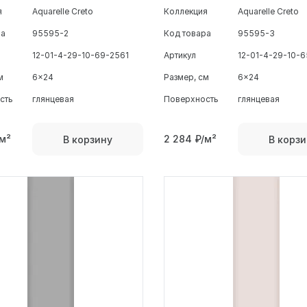
я
Aquarelle Creto
Коллекция
Aquarelle Creto
ра
95595-2
Код товара
95595-3
12-01-4-29-10-69-2561
Артикул
12-01-4-29-10-6
м
6x24
Размер, см
6x24
сть
глянцевая
Поверхность
глянцевая
м²
2 284
₽/м²
В корзину
В корзи