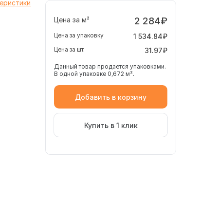
теристики
2 284₽
Цена за м²
Цена за упаковку
1 534.84₽
Цена за шт.
31.97₽
Данный товар продается упаковками.
В одной упаковке 0,672 м².
Добавить в корзину
Купить в 1 клик
обрезная плита в черном оттенке без узора.
лазурованная.