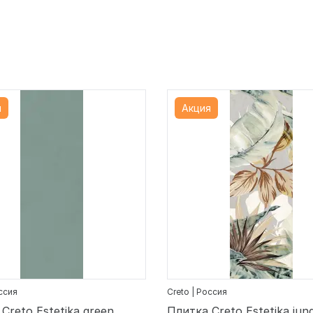
я
Акция
оссия
Creto | Россия
Creto Estetika green
Плитка Creto Estetika jung