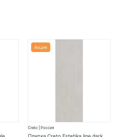
Акция
Creto | Россия
le
Плитка Creto Estetika line dark