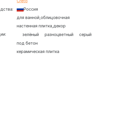
:
Creto
дства:
Россия
для ванной
облицовочная
настенная плитка
декор
ии:
зелёный
разноцветный
серый
под бетон
керамическая плитка