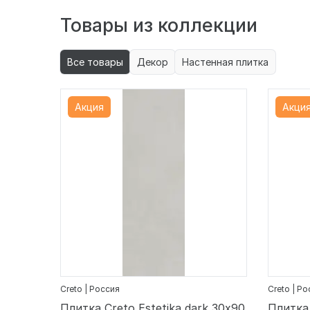
Товары из коллекции
Все товары
Декор
Настенная плитка
Акция
Акци
Creto | Россия
Creto | Р
Плитка Creto Estetika dark 30х90
Плитка 