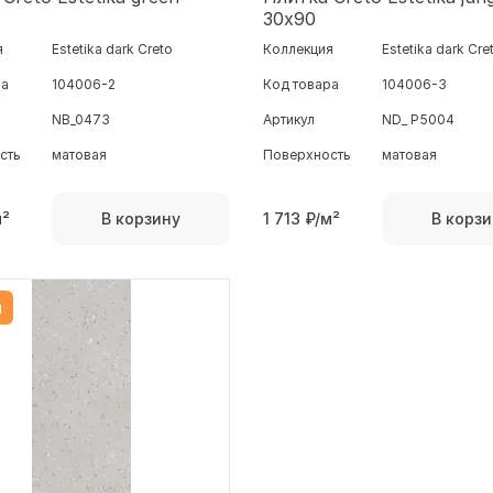
30х90
я
Estetika dark Creto
Коллекция
Estetika dark Cre
ра
104006-2
Код товара
104006-3
NB_0473
Артикул
ND_ P5004
сть
матовая
Поверхность
матовая
м²
1 713
₽/м²
В корзину
В корзи
я