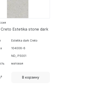
оссия
Creto Estetika stone dark
я
Estetika dark Creto
ра
104006-6
ND_ P5001
сть
матовая
м²
В корзину