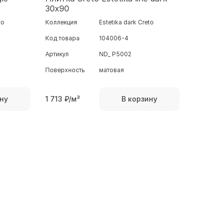
30х90
to
Коллекция
Estetika dark Creto
Код товара
104006-4
Артикул
ND_ P5002
Поверхность
матовая
1 713
₽/м²
ну
В корзину