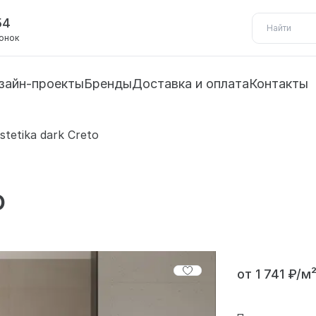
54
вонок
зайн-проекты
Бренды
Доставка и оплата
Контакты
stetika dark Creto
o
от 1 741 ₽/м