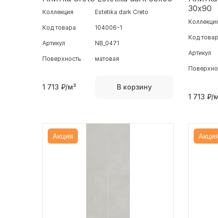
30х90
Коллекция
Estetika dark Creto
Коллекци
Код товара
104006-1
Код това
Артикул
NB_0471
Артикул
Поверхность
матовая
Поверхно
1 713
₽/м²
В корзину
1 713
₽/
Акция
Акци