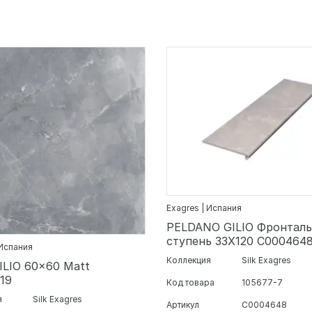
Exagres | Испания
PELDANO GILIO Фронталь
ступень 33X120 С000464
 Испания
Коллекция
Silk Exagres
ILIO 60x60 Matt
19
Код товара
105677-7
я
Silk Exagres
Артикул
С0004648