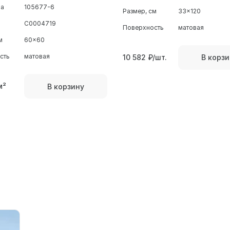
ра
105677-6
Размер, см
33x120
С0004719
Поверхность
матовая
м
60x60
сть
матовая
10 582
₽/шт.
В корзи
м²
В корзину