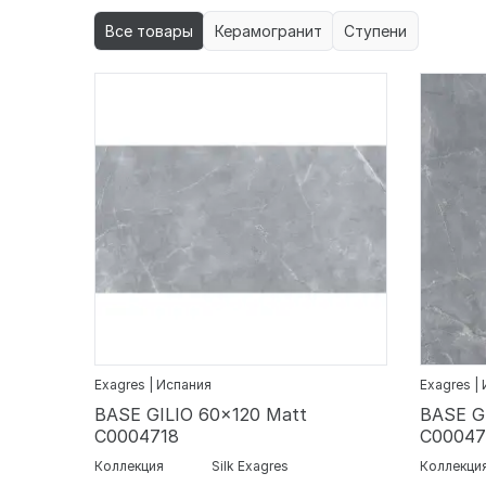
Все товары
Керамогранит
Ступени
Exagres | Испания
Exagres |
BASE GILIO 60x120 Matt
BASE G
С0004718
С00047
Коллекция
Silk Exagres
Коллекци