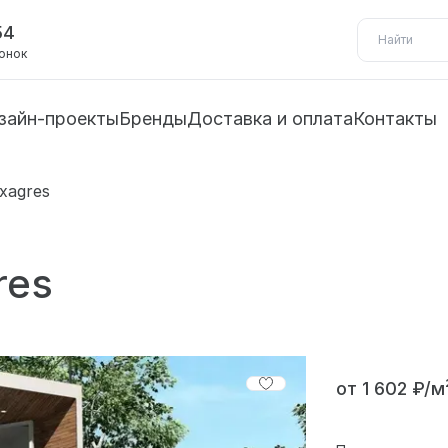
54
вонок
зайн-проекты
Бренды
Доставка и оплата
Контакты
Exagres
res
от 1 602 ₽/м