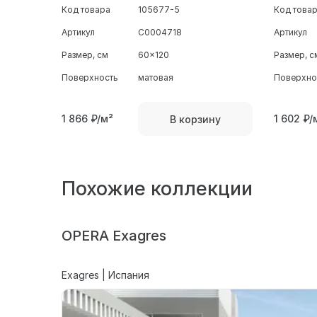
Код товара
105677-5
Код това
Артикул
С0004718
Артикул
Размер, см
60x120
Размер, с
Поверхность
матовая
Поверхно
1 866
₽/м²
1 602
₽/
В корзину
Похожие коллекции
OPERA Exagres
Exagres | Испания