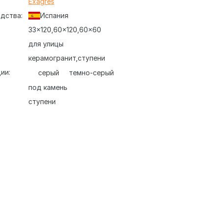
:
Exagres
дства:
Испания
33x120
60x120
60x60
для улицы
керамогранит
ступени
ии:
серый
темно-серый
под камень
ступени