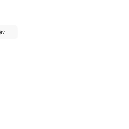
ну
AMAR
Pamesa 