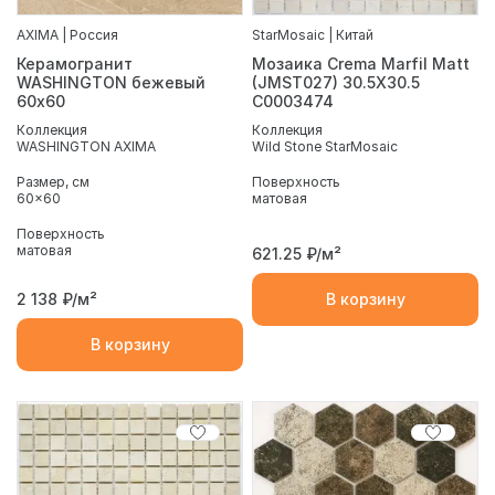
AXIMA | Россия
StarMosaic | Китай
Керамогранит
Мозаика Crema Marfil Matt
WASHINGTON бежевый
(JMST027) 30.5X30.5
60х60
С0003474
Коллекция
Коллекция
WASHINGTON AXIMA
Wild Stone StarMosaic
Размер, см
Поверхность
60x60
матовая
Поверхность
матовая
621.25
₽/м²
2 138
₽/м²
В корзину
В корзину