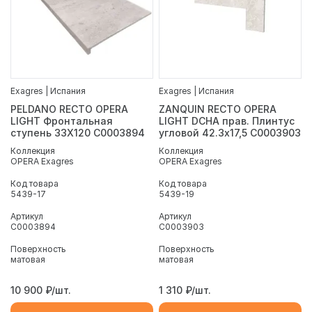
Exagres | Испания
Exagres | Испания
PELDANO RECTO OPERA
ZANQUIN RECTO OPERA
LIGHT Фронтальная
LIGHT DCHA прав. Плинтус
ступень 33X120 С0003894
угловой 42.3х17,5 С0003903
Коллекция
Коллекция
OPERA Exagres
OPERA Exagres
Код товара
Код товара
5439-17
5439-19
Артикул
Артикул
С0003894
С0003903
Поверхность
Поверхность
матовая
матовая
10 900
₽/шт.
1 310
₽/шт.