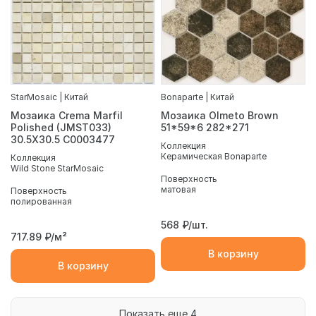
StarMosaic | Китай
Bonaparte | Китай
Мозаика Crema Marfil
Мозаика Olmeto Brown
Polished (JMST033)
51*59*6 282*271
30.5X30.5 С0003477
Коллекция
Керамическая Bonaparte
Коллекция
Wild Stone StarMosaic
Поверхность
матовая
Поверхность
полированная
568
₽/шт.
717.89
₽/м²
В корзину
В корзину
Показать еще 4