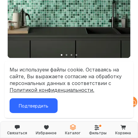
Мы используем файлы cookie. Оставаясь на
сайте, Вы выражаете согласие на обработку
от 4 611.68
₽/м²
персональных данных в соответствии с
Политикой конфиденциальности.
Подтвердить
Показать еще 1 коллекция
1
2
Связаться
Избранное
Каталог
Фильтры
Корзина