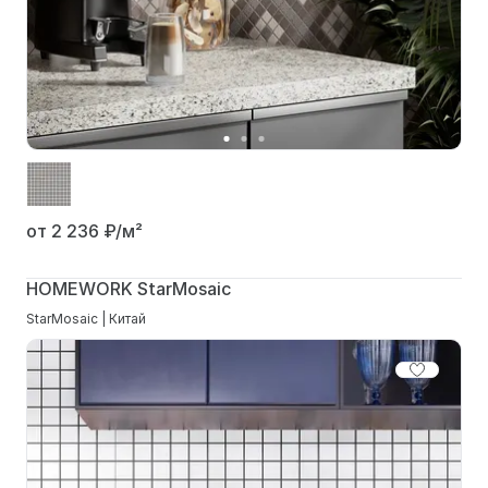
от 2 236
₽/м²
HOMEWORK StarMosaic
StarMosaic | Китай