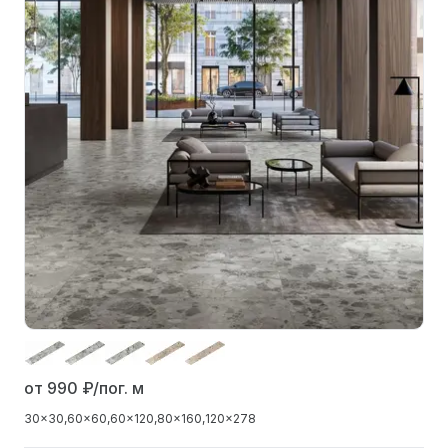
от 990
₽/пог. м
30x30
60x60
60x120
80x160
120x278