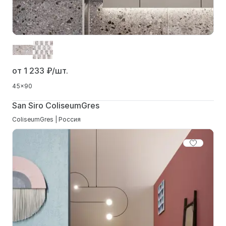
от 1 233
₽/шт.
45x90
San Siro ColiseumGres
ColiseumGres | Россия