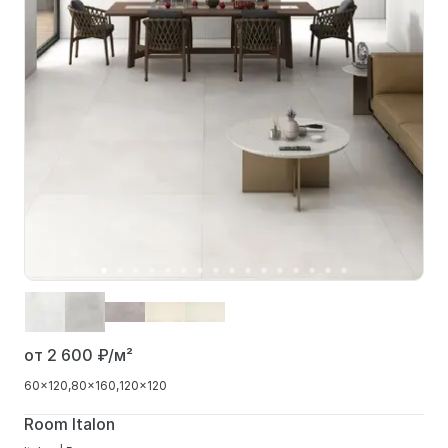
от 2 600
₽/м²
60x120
80x160
120x120
Room Italon