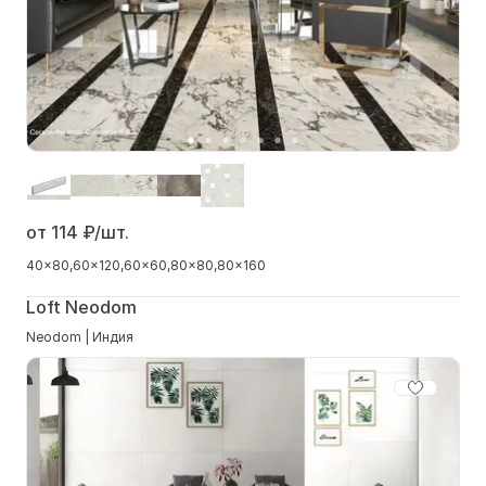
от 114
₽/шт.
40x80
60x120
60x60
80x80
80x160
Loft Neodom
Neodom | Индия