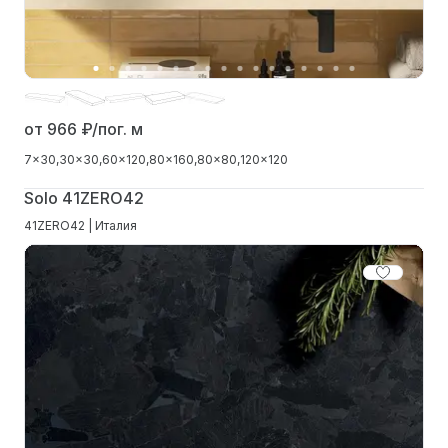
от 966
₽/пог. м
7x30
30x30
60x120
80x160
80x80
120x120
Solo 41ZERO42
41ZERO42 | Италия