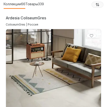
Коллекции
66
Товары
339
Ardesia ColiseumGres
ColiseumGres | Россия