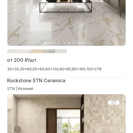
от 200
₽/шт.
30x30
30x60
60x60
60x120
80x80
80x160
120x278
Rockstone STN Ceramica
STN | Испания