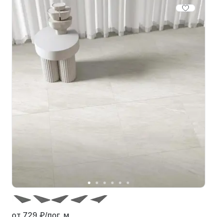
от 729
₽/пог. м