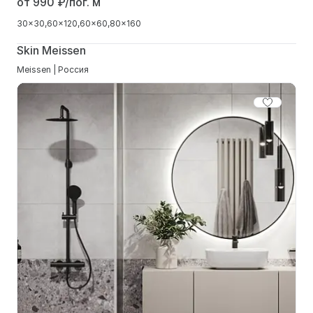
от 990
₽/пог. м
30x30
60x120
60x60
80x160
Skin Meissen
Meissen | Россия