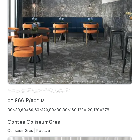
от 966
₽/пог. м
30x30
60x60
60x120
80x80
80x160
120x120
120x278
Contea ColiseumGres
ColiseumGres | Россия