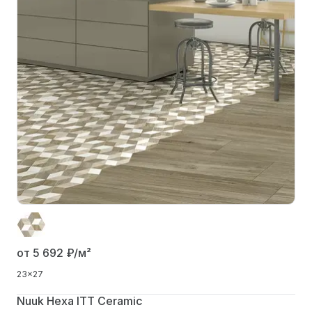
от 5 692
₽/м²
23x27
Nuuk Hexa ITT Ceramic