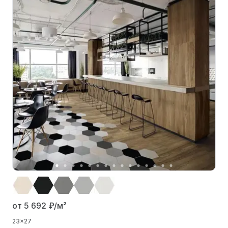
от 5 692
₽/м²
23x27