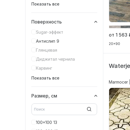
Показать все
Поверхность
Sugar-эффект
от 1 563
Антислип
9
20x90
Глянцевая
Диджитал чернила
Waterj
Карвинг
Показать все
Marmocer 
Размер, см
100x100
13