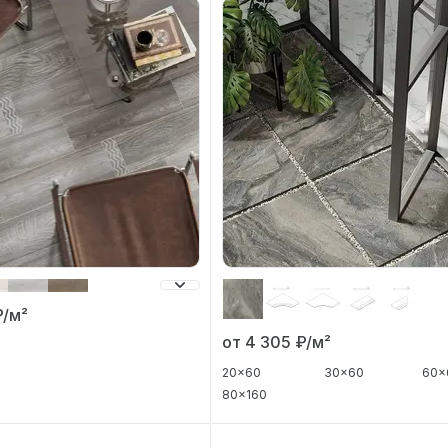
₽/м²
от 4 305
₽/м²
20x60
30x60
60x
80x160