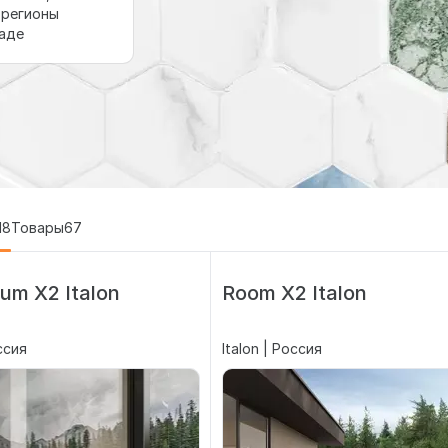
 регионы
ладе
18
Товары
67
ium Х2 Italon
Room X2 Italon
оссия
Italon | Россия