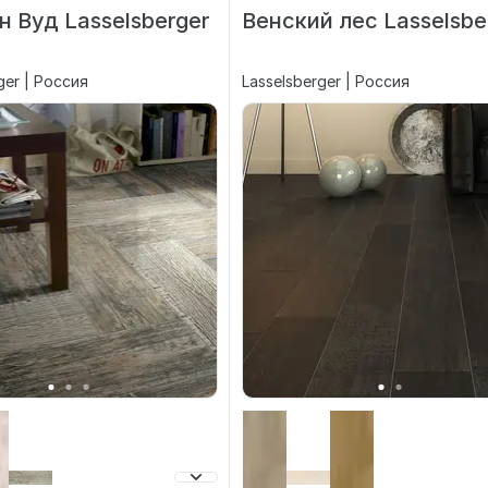
н Вуд Lasselsberger
Венский лес Lasselsbe
ger | Россия
Lasselsberger | Россия