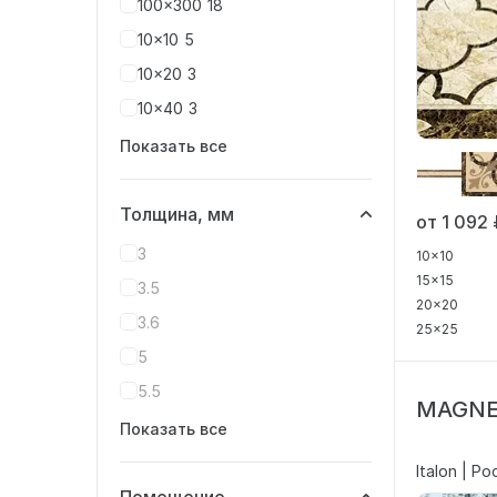
100x300
18
10x10
5
10x20
3
10x40
3
Показать все
Толщина, мм
от 1 092
3
10x10
15x15
3.5
20x20
3.6
25x25
5
5.5
MAGNET
Показать все
Italon | Р
Помещение