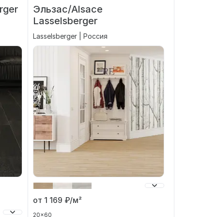
rger
Эльзас/Alsace
Lasselsberger
Lasselsberger | Россия
от 1 169
₽/м²
20x60