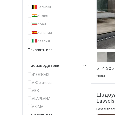
Бельгия
Индия
Иран
Испания
Италия
Показать все
Производитель
от 4 30
41ZERO42
20x60
A-Ceramica
ABK
Шэдоу
ALAPLANA
Lassels
AXIMA
Lasselsber