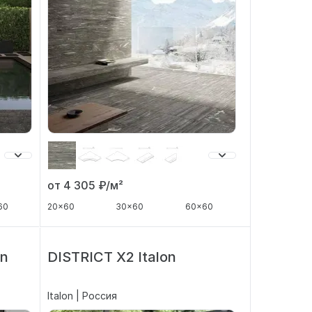
от 4 305
₽/м²
20x60
30x60
60x60
60
on
DISTRICT X2 Italon
Italon | Россия