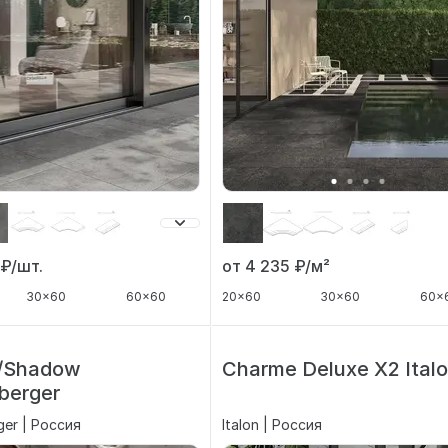
от 4 235
₽/м²
5
₽/шт.
20x60
30x60
60x
30x60
60x60
/Shadow
Charme Deluxe X2 Ital
berger
ger | Россия
Italon | Россия