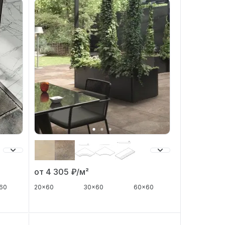
от 4 305
₽/м²
20x60
30x60
60x60
60