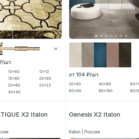
₽/шт.
10x60
12x12
от 104
₽/шт.
15x60
20x60
20x60
40x80
60x
20x80
23x23
60x60
80x160
80x
40x40
IQUE X2 Italon
Genesis Х2 Italon
оссия
Italon | Россия