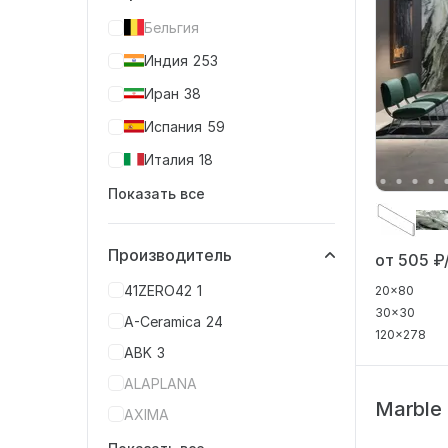
Бельгия
Индия
253
Иран
38
Испания
59
Италия
18
Показать все
Производитель
от 505
₽
41ZERO42
1
20x80
30x30
A-Ceramica
24
120x278
ABK
3
ALAPLANA
Marble
AXIMA