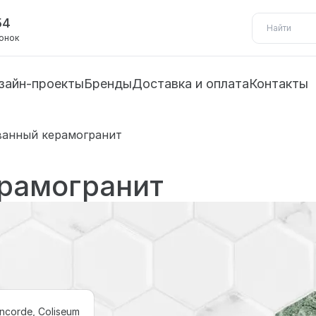
54
вонок
зайн-проекты
Бренды
Доставка и оплата
Контакты
анный керамогранит
рамогранит
ncorde, Coliseum