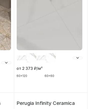
от 2 373
₽/м²
60x120
60x60
a
Perugia Infinity Ceramica