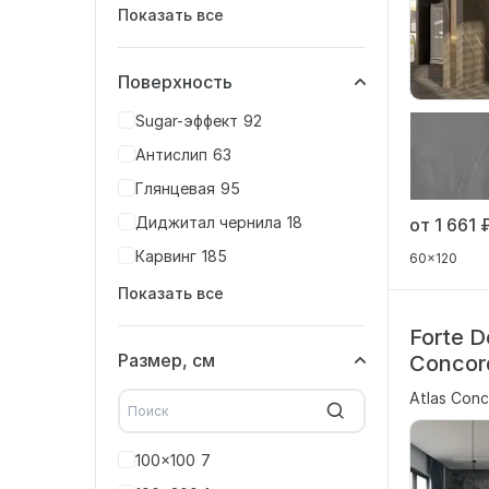
Показать все
Поверхность
Sugar-эффект
92
Антислип
63
Глянцевая
95
Диджитал чернила
18
от 1 661
Карвинг
185
60x120
Показать все
Forte D
Размер, см
Concor
Atlas Conc
100x100
7