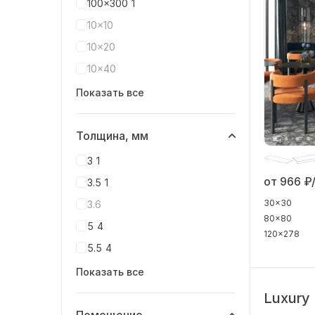
100x300
1
10x10
10x20
10x40
Показать все
Толщина, мм
3
1
от 966
₽/
3.5
1
30x30
3.6
80x80
5
4
120x278
5.5
4
Показать все
Luxury
Помещение