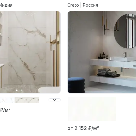
 Индия
Creto | Россия
₽/м²
от 2 152
₽/м²