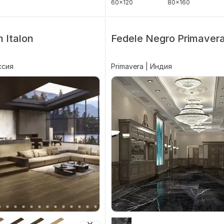
60x120
80x160
 Italon
Fedele Negro Primaver
оссия
Primavera | Индия