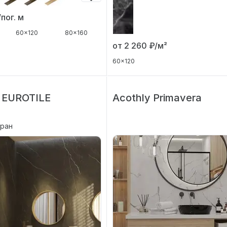
/пог. м
60x120
80x160
от 2 260
₽/м²
60x120
 EUROTILE
Acothly Primavera
Иран