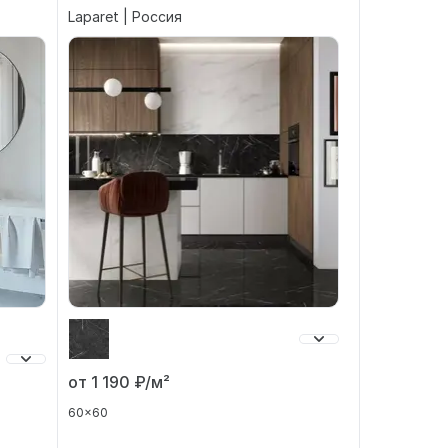
Laparet | Россия
от 1 190
₽/м²
60x60