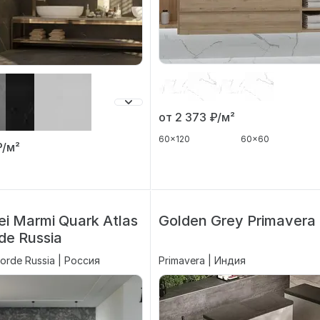
от 2 373
₽/м²
60x120
60x60
₽/м²
ei Marmi Quark Atlas
Golden Grey Primavera
de Russia
orde Russia | Россия
Primavera | Индия