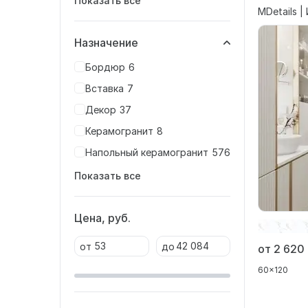
Показать все
MDetails |
Назначение
Бордюр
6
Вставка
7
Декор
37
Керамогранит
8
Напольный керамогранит
576
Показать все
Цена, руб.
от
до
от 2 620
60x120