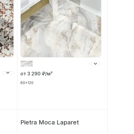
от 3 290
₽/м²
60x120
Pietra Moca Laparet