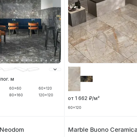
пог. м
60x60
60x120
80x160
120x120
от 1 662
₽/м²
60x120
 Neodom
Marble Buono Ceramic