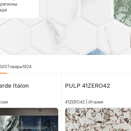
 регионы
ладе
605
Товары
1924
rde Italon
PULP 41ZERO42
оссия
41ZERO42 | Италия