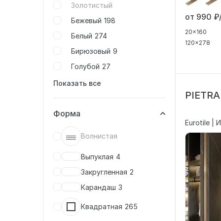
Золотистый
от 990
₽
Бежевый
198
20x160
Белый
274
120x278
Бирюзовый
9
Голубой
27
Показать все
PIETRA
Форма
Eurotile | 
Волнистая
Выпуклая
4
Закругленная
2
Карандаш
3
Квадратная
265