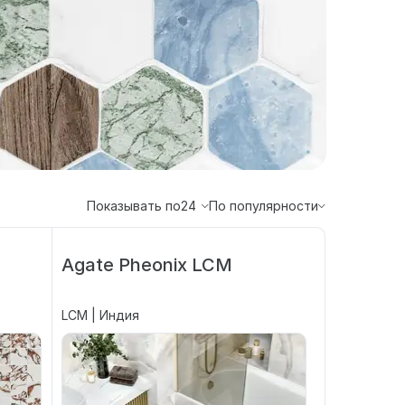
Показывать по
24
По популярности
Agate Pheonix LCM
LCM | Индия