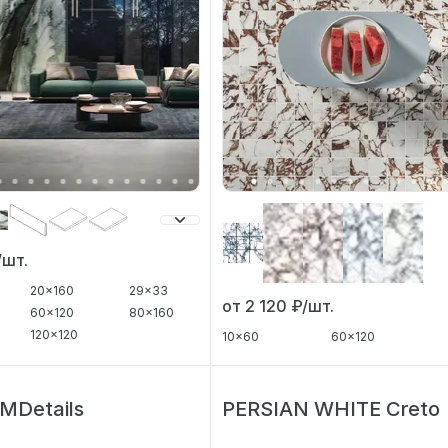
/шт.
20x160
29x33
от 2 120
₽/шт.
60x120
80x160
120x120
10x60
60x120
 MDetails
PERSIAN WHITE Creto