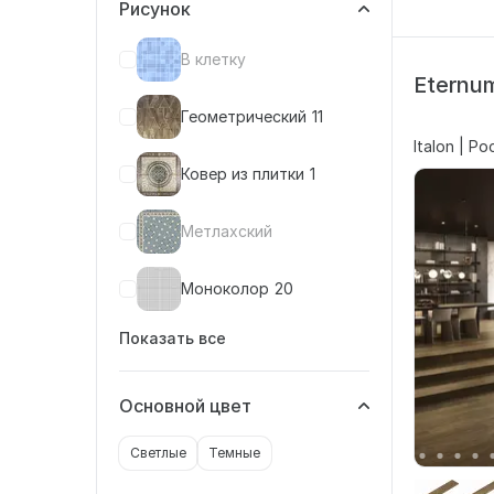
Рисунок
В клетку
Eternum
Геометрический
11
Italon | Р
Ковер из плитки
1
Метлахский
Моноколор
20
Показать все
Основной цвет
Светлые
Темные