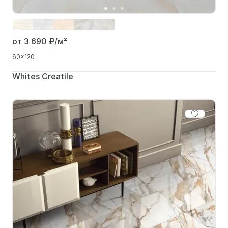
от 3 690
₽/м²
60x120
Whites Creatile