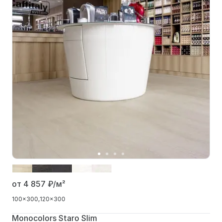
от 4 857
₽/м²
100x300
120x300
Monocolors Staro Slim