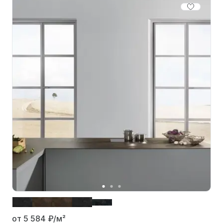
от 5 584
₽/м²