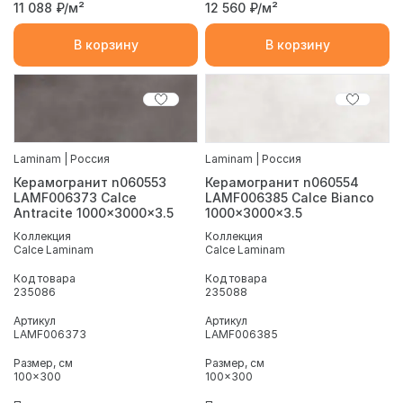
11 088
₽/м²
12 560
₽/м²
В корзину
В корзину
Laminam | Россия
Laminam | Россия
Керамогранит n060553
Керамогранит n060554
LAMF006373 Calce
LAMF006385 Calce Bianco
Antracite 1000x3000x3.5
1000x3000x3.5
Коллекция
Коллекция
Calce Laminam
Calce Laminam
Код товара
Код товара
235086
235088
Артикул
Артикул
LAMF006373
LAMF006385
Размер, см
Размер, см
100x300
100x300