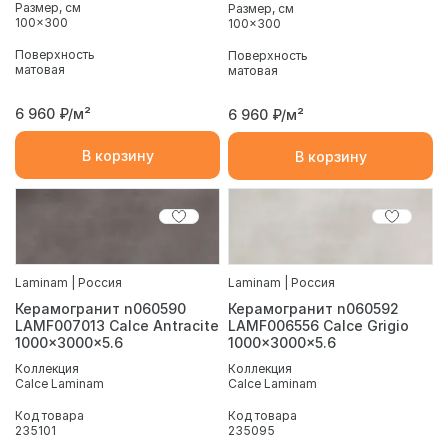
Размер, см
Размер, см
100x300
100x300
Поверхность
Поверхность
матовая
матовая
6 960
₽/м²
6 960
₽/м²
В корзину
В корзину
Laminam | Россия
Laminam | Россия
Керамогранит n060592
Керамогранит n060590
LAMF006556 Calce Grigio
LAMF007013 Calce Antracite
1000x3000x5.6
1000x3000x5.6
Коллекция
Коллекция
Calce Laminam
Calce Laminam
Код товара
Код товара
235095
235101