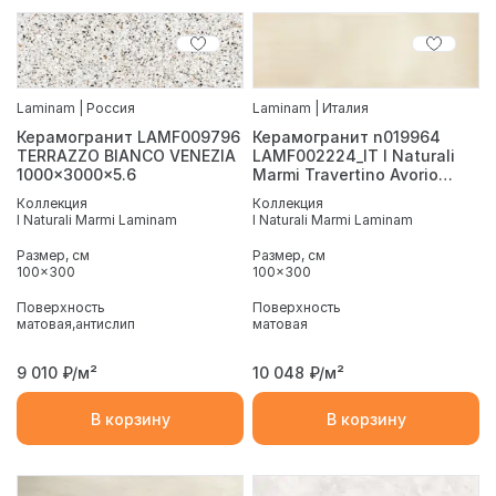
Laminam | Россия
Laminam | Италия
Керамогранит LAMF009796
Керамогранит n019964
TERRAZZO BIANCO VENEZIA
LAMF002224_IT I Naturali
1000x3000x5.6
Marmi Travertino Avorio
1000x3000x3.5
Коллекция
Коллекция
I Naturali Marmi Laminam
I Naturali Marmi Laminam
Размер, см
Размер, см
100x300
100x300
Поверхность
Поверхность
матовая
антислип
матовая
9 010
₽/м²
10 048
₽/м²
В корзину
В корзину