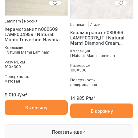
Laminam | Россия
Laminam | Италия
Керамогранит n060609
Керамогранит n089099
LAMF004959 I Naturali
LAMFF00376_IT I Naturali
Marmi Travertino Navona
Marmi Diamond Cream
Bocciardato 1000x3000x5.6
Коллекция
Lucidato 1000x3000x5.6
Коллекция
I Naturali Marmi Laminam
I Naturali Marmi Laminam
Размер, см
Размер, см
100x300
100x300
Поверхность
Поверхность
матовая
полированная
9 010
₽/м²
14 985
₽/м²
В корзину
В корзину
Показать еще 4