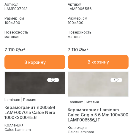
Артикул
Артикул
LAMF006556
LAMF007013
Размер, см
Размер, см
100x300
100x300
Поверхность
Поверхность
матовая
матовая
7 110
₽/м²
7 110
₽/м²
В корзину
В корзину
Laminam | Россия
Laminam | Италия
Керамогранит n060594
Керамогарнит Laminam
LAMF007015 Calce Nero
Calce Grigio 5.6 Mm 100x300
1000x3000x5.6
LAMF006556_IT
Коллекция
Коллекция
Calce Laminam
Calce Laminam