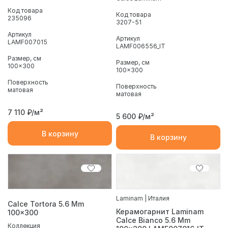
Код товара
Код товара
235096
3207-51
Артикул
Артикул
LAMF007015
LAMF006556_IT
Размер, см
Размер, см
100x300
100x300
Поверхность
Поверхность
матовая
матовая
7 110
₽/м²
5 600
₽/м²
В корзину
В корзину
Laminam | Италия
Calce Tortora 5.6 Mm
Керамогарнит Laminam
100x300
Calce Bianco 5.6 Mm
Коллекция