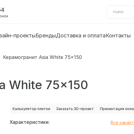
54
вонок
зайн-проекты
Бренды
Доставка и оплата
Контакты
Керамогранит Asia White 75x150
a White 75x150
Калькулятор плитки
Заказать 3D-проект
Презентация онла
Характеристики:
Все харак