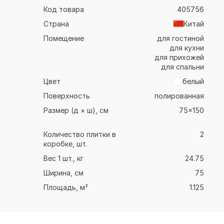
Код товара
405756
Страна
Китай
Помещение
для гостиной
для кухни
для прихожей
для спальни
Цвет
белый
Поверхность
полированная
Размер (д × ш), см
75x150
Количество плитки в
2
коробке, шт.
Вес 1 шт., кг
24.75
Ширина, см
75
Площадь, м²
1.125