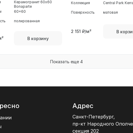
я
Керамогранит 60x60
Коллекция
Central Park Ker
Bonaparte
м
60x60
Поверхность
матовая
сть
полированная
2 151
₽/м²
В корзи
м²
В корзину
Показать еще 4
ресно
Адрес
Санкт-Петербург,
ании
пр-кт Народного Ополче
ы
секция 202