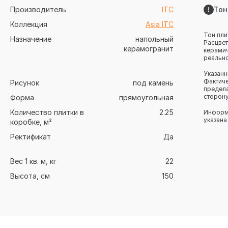
Производитель
ITC
Тон
Коллекция
Asia ITC
Тон пли
Назначение
напольный
Расцвет
керамогранит
керамич
реально
Указанн
Фактиче
Рисунок
под камень
предела
сторону
Форма
прямоугольная
Количество плитки в
2.25
Информа
указана
коробке, м²
Ректификат
Да
Вес 1 кв. м, кг
22
Высота, см
150