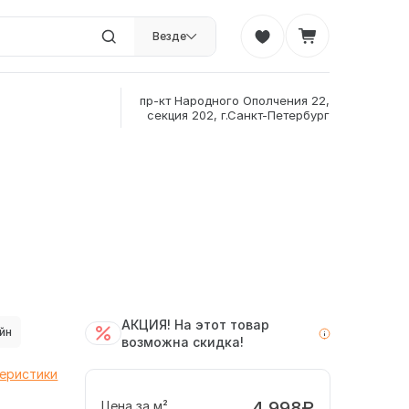
Везде
пр-кт Народного Ополчения 22,
секция 202, г.Санкт-Петербург
АКЦИЯ! На этот товар
йн
возможна скидка!
теристики
4 998₽
Цена за м²