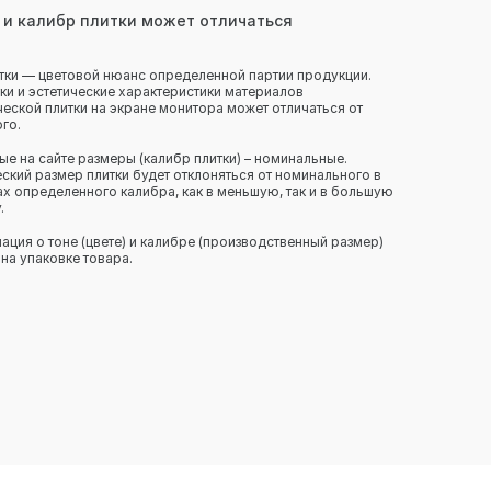
 и калибр плитки может отличаться
тки — цветовой нюанс определенной партии продукции.
ки и эстетические характеристики материалов
еской плитки на экране монитора может отличаться от
го.
ые на сайте размеры (калибр плитки) – номинальные.
ский размер плитки будет отклоняться от номинального в
х определенного калибра, как в меньшую, так и в большую
.
ция о тоне (цвете) и калибре (производственный размер)
 на упаковке товара.