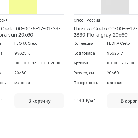
оссия
Creto | Россия
Creto 00-00-5-17-01-33-
Плитка Creto 00-00-5-17
ora sun 20х60
2830 Flora gray 20х60
я
FLORA Creto
Коллекция
FLORA Creto
ра
95625-6
Код товара
95625-7
00-00-5-17-01-33-2830
Артикул
00-00-5-17-00
м
20x60
Размер, см
20x60
сть
матовая
Поверхность
матовая
м²
1 130
₽/м²
В корзину
В корзи