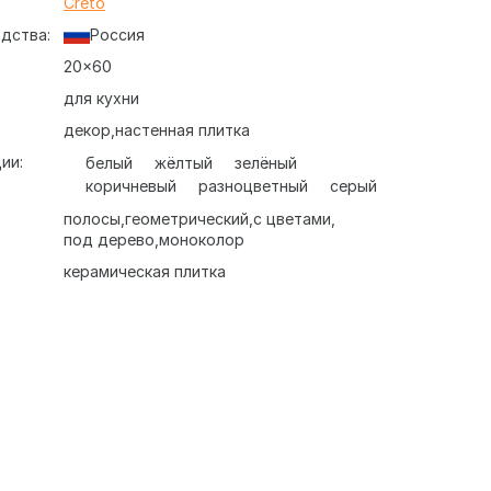
:
Creto
дства:
Россия
20x60
для кухни
декор
настенная плитка
ии:
белый
жёлтый
зелёный
коричневый
разноцветный
серый
полосы
геометрический
с цветами
под дерево
моноколор
керамическая плитка