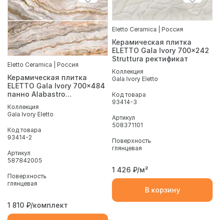
Eletto Ceramica | Россия
Керамическая плитка
ELETTO Gala Ivory 700x242
Struttura ректификат
Eletto Ceramica | Россия
Коллекция
Керамическая плитка
Gala Ivory Eletto
ELETTO Gala Ivory 700x484
панно Alabastro
Код товара
93414-3
ректификат
Коллекция
Gala Ivory Eletto
Артикул
508371101
Код товара
93414-2
Поверхность
глянцевая
Артикул
587842005
1 426
₽/м²
Поверхность
глянцевая
В корзину
1 810
₽/комплект