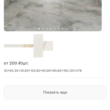
от 200
₽/шт.
30x60
30x30
60x120
60x60
80x80
80x160
120x278
Показать еще