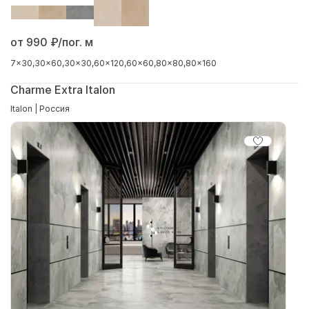
от 990
₽/пог. м
7x30
30x60
30x30
60x120
60x60
80x80
80x160
Charme Extra Italon
Italon | Россия