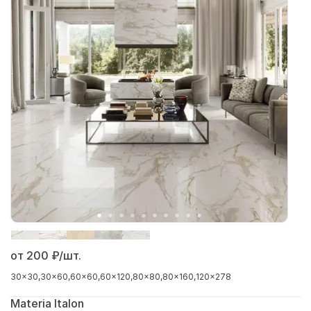
от 200
₽/шт.
30x30
30x60
60x60
60x120
80x80
80x160
120x278
Materia Italon